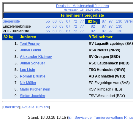
Deutsche Meisterschaft Junioren
Hemsbach, 16.-18.03.2018
Teilnehmer / Siegerliste
Siegerliste
55
60
63
67
72
77
82 kg
87
97
130
Vere
Einzelergebnisse
55
60
63
67
72
77
82
87
97
130
PDF-Turnierliste
55
60
63
67
72
77
82
87
97
130
82 kg
Junioren
9 Teilnehmer
1.
Toni Peprny
RV Lugau/Erzgebirge (SA
2.
Julian Leikin
KSK Neuss (NRW)
3.
Alexander Kizimov
SV Gresgen (SBD)
3.
Julian Scheuer
RSC Laudenbach (NBD)
5.
Leo Lisin
TSG Herdecke (NRW)
5.
Roman Brüstle
AB Aichhalden (WTB)
7.
Nik Müller
FC Erzgebirge Aue (SAS)
8.
Marlo Kirchenstein
KSV Rimbach (HES)
9.
Stefan Joachim
TSV Westendorf (BAY)
[
Übersicht
] [
Aktuelle Turniere
]
Stand: 18.03.18 13.16 (
Ein Service der Turnierverwaltung Ring