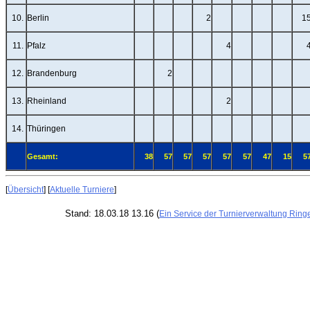
10.
Berlin
2
1
11.
Pfalz
4
12.
Brandenburg
2
13.
Rheinland
2
14.
Thüringen
Gesamt:
38
57
57
57
57
57
47
15
5
[
Übersicht
] [
Aktuelle Turniere
]
Stand: 18.03.18 13.16 (
Ein Service der Turnierverwaltung Ring