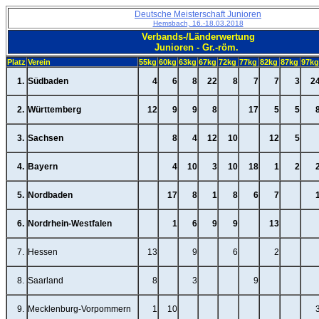
Deutsche Meisterschaft Junioren
Hemsbach, 16.-18.03.2018
Verbands-/Länderwertung
Junioren - Gr.-röm.
Platz
Verein
55kg
60kg
63kg
67kg
72kg
77kg
82kg
87kg
97kg
1.
Südbaden
4
6
8
22
8
7
7
3
2
2.
Württemberg
12
9
9
8
17
5
5
3.
Sachsen
8
4
12
10
12
5
4.
Bayern
4
10
3
10
18
1
2
5.
Nordbaden
17
8
1
8
6
7
6.
Nordrhein-Westfalen
1
6
9
9
13
7.
Hessen
13
9
6
2
8.
Saarland
8
3
9
9.
Mecklenburg-Vorpommern
1
10