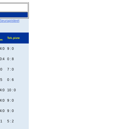
Seurapisteet
Tek.piste
em
4:0
9 : 0
0:4
0 : 8
:0
7 : 0
:5
0 : 6
4:0
10 : 0
4:0
9 : 0
4:0
9 : 0
:1
5 : 2