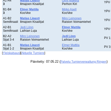
A1-A4
Matias Lipasti
Onni Mäkelä
YPV 
3
Ilmajoen Kisailijat
Perhon Kiri
B1-B4
Elmer Mattila
Mirko Asell
YPV 
3
KooVee
KooVee
A1-B2
Matias Lipasti
Miro Leinonen
YPV 
Semifinaali
Ilmajoen Kisailijat
Raision Voimamiehet
A2-B1
Jedi Lönn
Elmer Mattila
YPV 
Semifinaali
Laihian Luja
KooVee
B2-A2
Miro Leinonen
Jedi Lönn
PV 1
Sijat 3-4
Raision Voimamiehet
Laihian Luja
A1-B1
Matias Lipasti
Elmer Mattila
PV 3
Sijat 1-2
Ilmajoen Kisailijat
KooVee
[
Yleiskatsaus
][
Aktuelle Turniere
]
Päivitetty: 07.05.22 (
)
Palvelu Turnierverwaltung Ringen