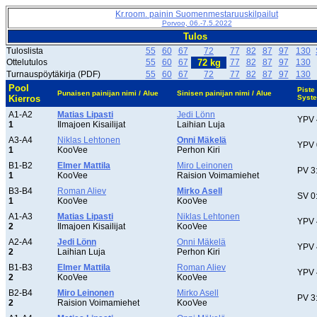
Kr.room. painin Suomenmestaruuskilpailut
Porvoo, 06.-7.5.2022
Tulos
Tuloslista
55
60
67
72
77
82
87
97
130
Ottelutulos
55
60
67
72 kg
77
82
87
97
130
Turnauspöytäkirja (PDF)
55
60
67
72
77
82
87
97
130
Pool
Piste
Punaisen painijan nimi / Alue
Sinisen painijan nimi / Alue
Kierros
Syst
A1-A2
Matias Lipasti
Jedi Lönn
YPV 
1
Ilmajoen Kisailijat
Laihian Luja
A3-A4
Niklas Lehtonen
Onni Mäkelä
YPV 
1
KooVee
Perhon Kiri
B1-B2
Elmer Mattila
Miro Leinonen
PV 3
1
KooVee
Raision Voimamiehet
B3-B4
Roman Aliev
Mirko Asell
SV 0
1
KooVee
KooVee
A1-A3
Matias Lipasti
Niklas Lehtonen
YPV 
2
Ilmajoen Kisailijat
KooVee
A2-A4
Jedi Lönn
Onni Mäkelä
YPV 
2
Laihian Luja
Perhon Kiri
B1-B3
Elmer Mattila
Roman Aliev
YPV 
2
KooVee
KooVee
B2-B4
Miro Leinonen
Mirko Asell
PV 3
2
Raision Voimamiehet
KooVee