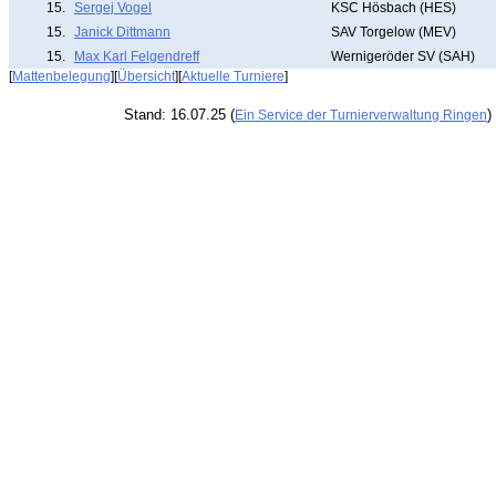
15.
Sergej Vogel
KSC Hösbach (HES)
15.
Janick Dittmann
SAV Torgelow (MEV)
15.
Max Karl Felgendreff
Wernigeröder SV (SAH)
[
Mattenbelegung
][
Übersicht
][
Aktuelle Turniere
]
Stand: 16.07.25 (
)
Ein Service der Turnierverwaltung Ringen