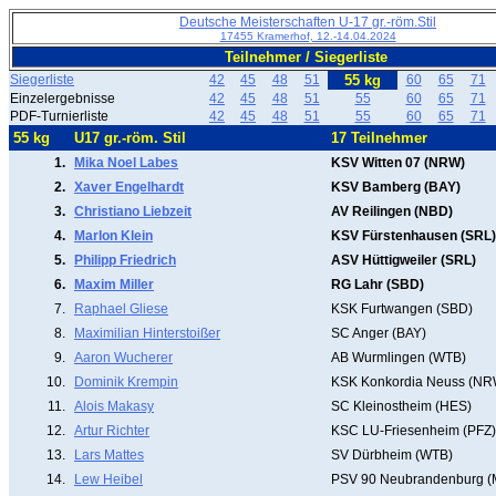
Deutsche Meisterschaften U-17 gr.-röm.Stil
17455 Kramerhof, 12.-14.04.2024
Teilnehmer / Siegerliste
Siegerliste
42
45
48
51
55 kg
60
65
71
Einzelergebnisse
42
45
48
51
55
60
65
71
PDF-Turnierliste
42
45
48
51
55
60
65
71
55 kg
U17 gr.-röm. Stil
17 Teilnehmer
1.
Mika Noel Labes
KSV Witten 07 (NRW)
2.
Xaver Engelhardt
KSV Bamberg (BAY)
3.
Christiano Liebzeit
AV Reilingen (NBD)
4.
Marlon Klein
KSV Fürstenhausen (SRL)
5.
Philipp Friedrich
ASV Hüttigweiler (SRL)
6.
Maxim Miller
RG Lahr (SBD)
7.
Raphael Gliese
KSK Furtwangen (SBD)
8.
Maximilian Hinterstoißer
SC Anger (BAY)
9.
Aaron Wucherer
AB Wurmlingen (WTB)
10.
Dominik Krempin
KSK Konkordia Neuss (NR
11.
Alois Makasy
SC Kleinostheim (HES)
12.
Artur Richter
KSC LU-Friesenheim (PFZ)
13.
Lars Mattes
SV Dürbheim (WTB)
14.
Lew Heibel
PSV 90 Neubrandenburg 