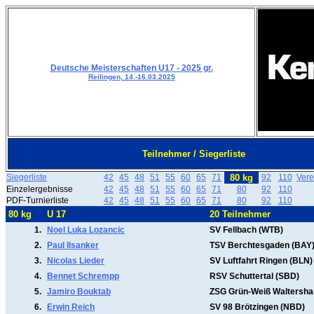
Deutsche Meisterschaften U17 - 2025 gr.
Reilingen, 14.-16.03.2025
Teilnehmer / Siegerliste
Siegerliste
42
45
48
51
55
60
65
71
80 kg
92
110
Vere
Einzelergebnisse
42
45
48
51
55
60
65
71
80
92
110
PDF-Turnierliste
42
45
48
51
55
60
65
71
80
92
110
80 kg
U 17
20 Teilnehmer
1.
Noel Luka Lozancic
SV Fellbach (WTB)
2.
Paul Ilsanker
TSV Berchtesgaden (BAY
3.
Nicolas Lieder
SV Luftfahrt Ringen (BLN)
4.
Bennet Schrempp
RSV Schuttertal (SBD)
5.
Jamiro Bouktab
ZSG Grün-Weiß Waltersha
6.
Erwin Reich
SV 98 Brötzingen (NBD)