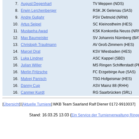
7.
August Degenhart
TV Meppen (NDS)
8.
Erwin Lerchenberger
RSK JK Gelenau (SAS)
9.
Andre Gutjahr
PSV Detmold (NRW)
10.
Artus Seipel
SC Kleinostheim (HES)
11.
Mustapha Awad
KSK Konkordia Neuss (NR
12.
Max Baumeister
SV Johannis Nürnberg (BA
13.
Christoph Trautmann
AV Groß-Zimmern (HES)
14.
Marcel Drat
KSV Wiesbaden (HES)
15.
Luka Lindner
ASC Kappel (SBD)
16.
Julian Willer
MS Ringen Schifferstadt (P
16.
Merlin Fritzsche
FC Erzgebirge Aue (SAS)
16.
Matvej Panisch
TSG Hofgeismar (HES)
16.
Danny Cup
ASV Mainz 88 (RHH)
16.
Canmer Kurdt
RG Saarbrücken (SRL)
[
Übersicht
] [
Aktuelle Turniere
] WKB Team Saarland Ralf Diener 0172-9910037]
Stand: 16.03.25 13.03 (
Ein Service der Turnierverwaltung Ring