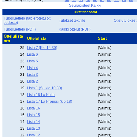
Seurapisteet Kaikki
Tekstitiedostot
Tulosluettelo (tab eroteltu txt
Tulokset text file
Ottelutulokset
tiedosto)
Tulosluettelo (PDF)
Kaikki ottelut (PDF)
Ottelulista
Ottelulista
Start
nro
25
Lista 7 (Klo 14.30)
(Valmis)
24
Lista 6
(Valmis)
23
Lista 5
(Valmis)
22
Lista 4
(Valmis)
21
Lista 3
(Valmis)
20
Lista 2
(Valmis)
19
Lista 1 (Su klo 10.30)
(Valmis)
18
Lista 18 La Kulta
(Valmis)
17
Lista 17 La Pronssi (klo 18)
(Valmis)
16
Lista 16
(Valmis)
15
Lista 15
(Valmis)
14
Lista 14
(Valmis)
13
Lista 13
(Valmis)
12
Lista 12
(Valmis)