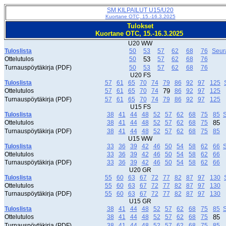
SM KILPAILUT U15/U20
Kuortane OTC, 15.-16.3.2025
Tulokset
Kuortane OTC, 15.-16.3.2025
U20 WW
Tuloslista
50
53
57
62
68
76
Seur
Ottelutulos
50
53
57
62
68
76
Turnauspöytäkirja (PDF)
50
53
57
62
68
76
U20 FS
Tuloslista
57
61
65
70
74
79
86
92
97
125
Ottelutulos
57
61
65
70
74
79
86
92
97
125
Turnauspöytäkirja (PDF)
57
61
65
70
74
79
86
92
97
125
U15 FS
Tuloslista
38
41
44
48
52
57
62
68
75
85
S
Ottelutulos
38
41
44
48
52
57
62
68
75
85
Turnauspöytäkirja (PDF)
38
41
44
48
52
57
62
68
75
85
U15 WW
Tuloslista
33
36
39
42
46
50
54
58
62
66
S
Ottelutulos
33
36
39
42
46
50
54
58
62
66
Turnauspöytäkirja (PDF)
33
36
39
42
46
50
54
58
62
66
U20 GR
Tuloslista
55
60
63
67
72
77
82
87
97
130
Ottelutulos
55
60
63
67
72
77
82
87
97
130
Turnauspöytäkirja (PDF)
55
60
63
67
72
77
82
87
97
130
U15 GR
Tuloslista
38
41
44
48
52
57
62
68
75
85
S
Ottelutulos
38
41
44
48
52
57
62
68
75
85
Turnauspöytäkirja (PDF)
38
41
44
48
52
57
62
68
75
85