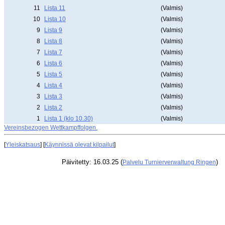
11
Lista 11
(Valmis)
10
Lista 10
(Valmis)
9
Lista 9
(Valmis)
8
Lista 8
(Valmis)
7
Lista 7
(Valmis)
6
Lista 6
(Valmis)
5
Lista 5
(Valmis)
4
Lista 4
(Valmis)
3
Lista 3
(Valmis)
2
Lista 2
(Valmis)
1
Lista 1 (klo 10.30)
(Valmis)
Vereinsbezogen Wettkampffolgen.
[
Yleiskatsaus
] [
Käynnissä olevat kilpailut
]
Päivitetty: 16.03.25 (
)
Palvelu Turnierverwaltung Ringen