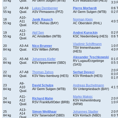
55 kg
Qual.
AV Germ Sulgen (WTB)
KSV Waldaschaff (HES)
3:3 
17
A8-A9
Lukas Demberger
Pierre Morhardt
0:6 
55 kg
Qual.
ASV Pirmasens (PFZ)
AV Germ Sulgen (WTB)
0:2 
A10-
18
Janik Rausch
Norman Klein
A11
4:0 
55 kg
RSC Rehau (BAY)
AC Oberstein (RHL)
Qual.
A12-
19
Akif Sen
Andrej Kurockin
0:2 
A13
55 kg
AC Amstetten (WTB)
KSC Niedernberg (HES)
0:6 
Qual.
Vladimir Schiffmann
20
A3-A4
Nico Brunner
1:0 
TSV Immenhausen
84 kg
Qual.
KSV Witten (NRW)
4:0 
(HES)
Alexander Tyschkowski
21
A5-A6
Johannes Kiefer
0:1 
RV Lugau/Erzgebirge
84 kg
Qual.
KSV Appenweier (SBD)
0:5 
(SAS)
2:0 
22
A7-A8
Thomas Zahos
Serhat Deveci
0:3 
84 kg
Qual.
KSV Neu-Isenburg (HES)
KSV Rimbach (HES)
0:1 
A9-
23
David Schulze
Andreas Buchetmann
A10
4:1 
84 kg
AV Germ Sulgen (WTB)
SV Untergriesbach (BAY)
Qual.
A11-
Marko Maksic
24
Richard Mahn
2:0 
A12
KSV Hohenlimburg
84 kg
RSV Frankfurt/Oder (BRB)
1:0 
Qual.
(NRW)
A13-
25
Simon Weißhaar
Johannes Stadler
2:0 
A14
84 kg
KSV Taisersdorf (SBD)
KSV Kirrlach (NBD)
6:0 
Qual.