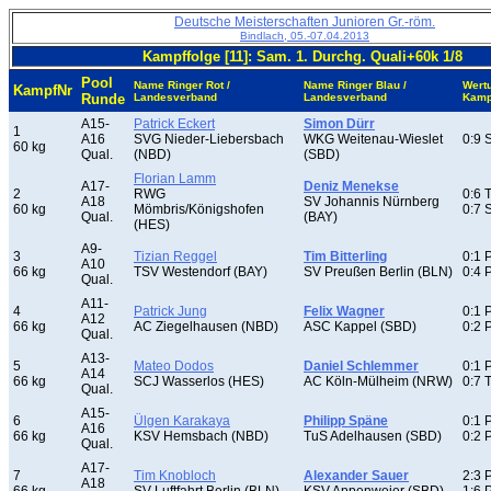
Deutsche Meisterschaften Junioren Gr.-röm.
Bindlach, 05.-07.04.2013
Kampffolge [11]: Sam. 1. Durchg. Quali+60k 1/8
Pool
Name Ringer Rot /
Name Ringer Blau /
Wert
KampfNr
Runde
Landesverband
Landesverband
Kamp
A15-
Patrick Eckert
Simon Dürr
1
A16
SVG Nieder-Liebersbach
WKG Weitenau-Wieslet
0:9 
60 kg
Qual.
(NBD)
(SBD)
Florian Lamm
A17-
Deniz Menekse
2
RWG
0:6 
A18
SV Johannis Nürnberg
60 kg
Mömbris/Königshofen
0:7 
Qual.
(BAY)
(HES)
A9-
3
Tizian Reggel
Tim Bitterling
0:1 
A10
66 kg
TSV Westendorf (BAY)
SV Preußen Berlin (BLN)
0:4 
Qual.
A11-
4
Patrick Jung
Felix Wagner
0:1 
A12
66 kg
AC Ziegelhausen (NBD)
ASC Kappel (SBD)
0:2 
Qual.
A13-
5
Mateo Dodos
Daniel Schlemmer
0:1 
A14
66 kg
SCJ Wasserlos (HES)
AC Köln-Mülheim (NRW)
0:7 
Qual.
A15-
6
Ülgen Karakaya
Philipp Späne
0:1 
A16
66 kg
KSV Hemsbach (NBD)
TuS Adelhausen (SBD)
0:2 
Qual.
A17-
7
Tim Knobloch
Alexander Sauer
2:3 
A18