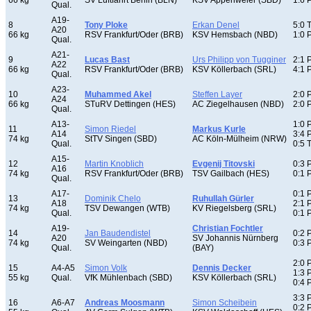
66 kg
SV Luftfahrt Berlin (BLN)
KSV Appenweier (SBD)
1:6 
Qual.
A19-
8
Tony Ploke
Erkan Denel
5:0 
A20
66 kg
RSV Frankfurt/Oder (BRB)
KSV Hemsbach (NBD)
1:0 
Qual.
A21-
9
Lucas Bast
Urs Philipp von Tugginer
2:1 
A22
66 kg
RSV Frankfurt/Oder (BRB)
KSV Köllerbach (SRL)
4:1 
Qual.
A23-
10
Muhammed Akel
Steffen Layer
2:0 
A24
66 kg
STuRV Dettingen (HES)
AC Ziegelhausen (NBD)
2:0 
Qual.
A13-
1:0 
11
Simon Riedel
Markus Kurle
A14
3:4 
74 kg
StTV Singen (SBD)
AC Köln-Mülheim (NRW)
Qual.
0:5 
A15-
12
Martin Knoblich
Evgenij Titovski
0:3 
A16
74 kg
RSV Frankfurt/Oder (BRB)
TSV Gailbach (HES)
0:1 
Qual.
A17-
0:1 
13
Dominik Chelo
Ruhullah Gürler
A18
2:1 
74 kg
TSV Dewangen (WTB)
KV Riegelsberg (SRL)
Qual.
0:1 
A19-
Christian Fochtler
14
Jan Baudendistel
0:2 
A20
SV Johannis Nürnberg
74 kg
SV Weingarten (NBD)
0:3 
Qual.
(BAY)
2:0 
15
A4-A5
Simon Volk
Dennis Decker
1:3 
55 kg
Qual.
VfK Mühlenbach (SBD)
KSV Köllerbach (SRL)
0:4 
3:3 
16
A6-A7
Andreas Moosmann
Simon Scheibein
0:2 