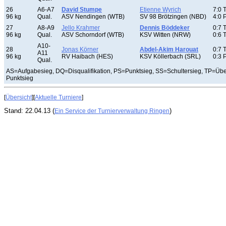
26
A6-A7
David Stumpe
Etienne Wyrich
7:0 
96 kg
Qual.
ASV Nendingen (WTB)
SV 98 Brötzingen (NBD)
4:0 
27
A8-A9
Jello Krahmer
Dennis Böddeker
0:7 
96 kg
Qual.
ASV Schorndorf (WTB)
KSV Witten (NRW)
0:6 
A10-
28
Jonas Körner
Abdel-Akim Harouat
0:7 
A11
96 kg
RV Haibach (HES)
KSV Köllerbach (SRL)
0:3 
Qual.
AS=Aufgabesieg, DQ=Disqualifikation, PS=Punktsieg, SS=Schultersieg, TP=Üb
Punktsieg
[
Übersicht
][
Aktuelle Turniere
]
Stand: 22.04.13 (
)
Ein Service der Turnierverwaltung Ringen