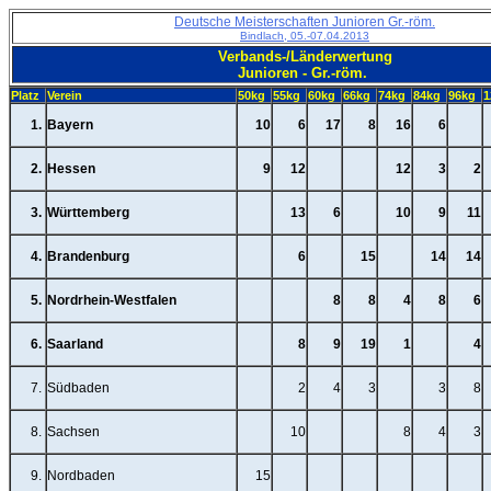
Deutsche Meisterschaften Junioren Gr.-röm.
Bindlach, 05.-07.04.2013
Verbands-/Länderwertung
Junioren - Gr.-röm.
Platz
Verein
50kg
55kg
60kg
66kg
74kg
84kg
96kg
1
1.
Bayern
10
6
17
8
16
6
2.
Hessen
9
12
12
3
2
3.
Württemberg
13
6
10
9
11
4.
Brandenburg
6
15
14
14
5.
Nordrhein-Westfalen
8
8
4
8
6
6.
Saarland
8
9
19
1
4
7.
Südbaden
2
4
3
3
8
8.
Sachsen
10
8
4
3
9.
Nordbaden
15