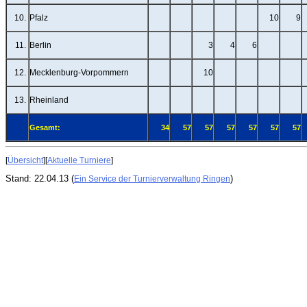
10.
Pfalz
10
9
11.
Berlin
3
4
6
12.
Mecklenburg-Vorpommern
10
13.
Rheinland
Gesamt:
34
57
57
57
57
57
57
[
Übersicht
][
Aktuelle Turniere
]
Stand: 22.04.13 (
)
Ein Service der Turnierverwaltung Ringen