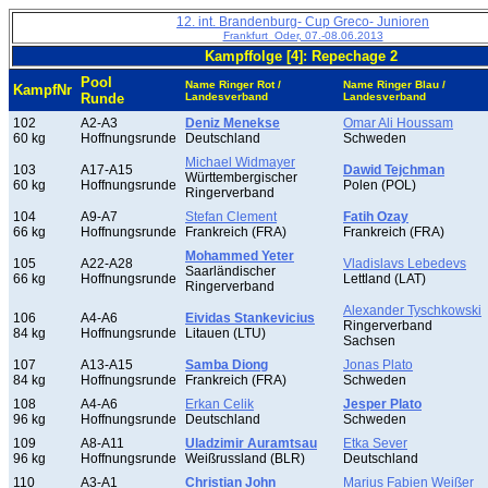
12. int. Brandenburg- Cup Greco- Junioren
Frankfurt_Oder, 07.-08.06.2013
Kampffolge [4]: Repechage 2
Pool
Name Ringer Rot /
Name Ringer Blau /
KampfNr
Runde
Landesverband
Landesverband
102
A2-A3
Deniz Menekse
Omar Ali Houssam
60 kg
Hoffnungsrunde
Deutschland
Schweden
Michael Widmayer
103
A17-A15
Dawid Tejchman
Württembergischer
60 kg
Hoffnungsrunde
Polen (POL)
Ringerverband
104
A9-A7
Stefan Clement
Fatih Ozay
66 kg
Hoffnungsrunde
Frankreich (FRA)
Frankreich (FRA)
Mohammed Yeter
105
A22-A28
Vladislavs Lebedevs
Saarländischer
66 kg
Hoffnungsrunde
Lettland (LAT)
Ringerverband
Alexander Tyschkowski
106
A4-A6
Eividas Stankevicius
Ringerverband
84 kg
Hoffnungsrunde
Litauen (LTU)
Sachsen
107
A13-A15
Samba Diong
Jonas Plato
84 kg
Hoffnungsrunde
Frankreich (FRA)
Schweden
108
A4-A6
Erkan Celik
Jesper Plato
96 kg
Hoffnungsrunde
Deutschland
Schweden
109
A8-A11
Uladzimir Auramtsau
Etka Sever
96 kg
Hoffnungsrunde
Weißrussland (BLR)
Deutschland
110
A3-A1
Christian John
Marius Fabien Weißer