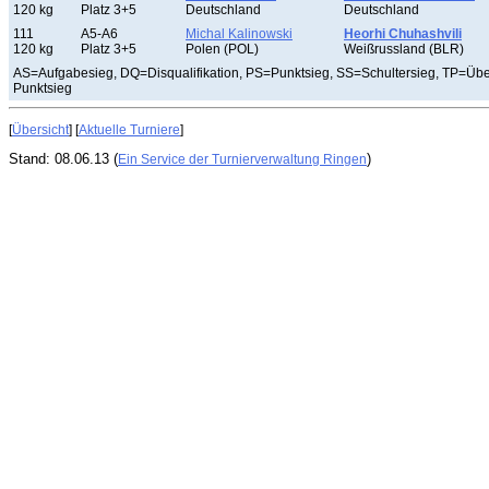
120 kg
Platz 3+5
Deutschland
Deutschland
111
A5-A6
Michal Kalinowski
Heorhi Chuhashvili
120 kg
Platz 3+5
Polen (POL)
Weißrussland (BLR)
AS=Aufgabesieg, DQ=Disqualifikation, PS=Punktsieg, SS=Schultersieg, TP=Üb
Punktsieg
[
Übersicht
] [
Aktuelle Turniere
]
Stand: 08.06.13 (
)
Ein Service der Turnierverwaltung Ringen