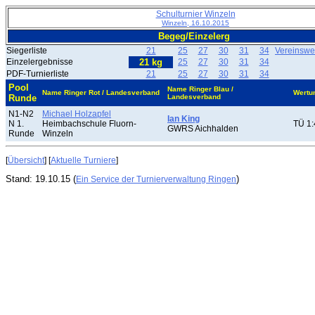
Schulturnier Winzeln
Winzeln, 16.10.2015
Begeg/Einzelerg
Siegerliste
21
25
27
30
31
34
Vereinswe
Einzelergebnisse
21 kg
25
27
30
31
34
PDF-Turnierliste
21
25
27
30
31
34
Pool
Name Ringer Blau /
Name Ringer Rot / Landesverband
Wertu
Runde
Landesverband
N1-N2
Michael Holzapfel
Ian King
N 1.
Heimbachschule Fluorn-
TÜ 1:
GWRS Aichhalden
Runde
Winzeln
[
Übersicht
] [
Aktuelle Turniere
]
Stand: 19.10.15 (
)
Ein Service der Turnierverwaltung Ringen