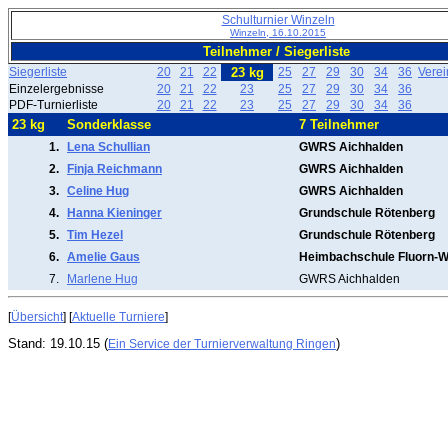
Schulturnier Winzeln
Winzeln, 16.10.2015
Teilnehmer / Siegerliste
Siegerliste
20
21
22
23 kg
25
27
29
30
34
36
Vere
Einzelergebnisse
20
21
22
23
25
27
29
30
34
36
PDF-Turnierliste
20
21
22
23
25
27
29
30
34
36
23 kg
Sonderklasse
7 Teilnehmer
1.
Lena Schullian
GWRS Aichhalden
2.
Finja Reichmann
GWRS Aichhalden
3.
Celine Hug
GWRS Aichhalden
4.
Hanna Kieninger
Grundschule Rötenberg
5.
Tim Hezel
Grundschule Rötenberg
6.
Amelie Gaus
Heimbachschule Fluorn-W
7.
Marlene Hug
GWRS Aichhalden
[
Übersicht
] [
Aktuelle Turniere
]
Stand: 19.10.15 (
)
Ein Service der Turnierverwaltung Ringen