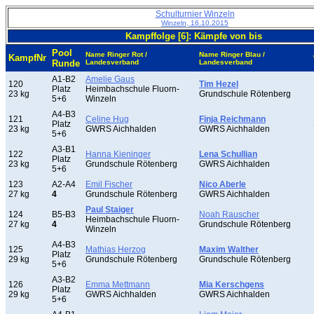
Schulturnier Winzeln
Winzeln, 16.10.2015
Kampffolge [6]: Kämpfe von bis
Pool
Name Ringer Rot /
Name Ringer Blau /
KampfNr
Runde
Landesverband
Landesverband
A1-B2
Amelie Gaus
120
Tim Hezel
Platz
Heimbachschule Fluorn-
23 kg
Grundschule Rötenberg
5+6
Winzeln
A4-B3
121
Celine Hug
Finja Reichmann
Platz
23 kg
GWRS Aichhalden
GWRS Aichhalden
5+6
A3-B1
122
Hanna Kieninger
Lena Schullian
Platz
23 kg
Grundschule Rötenberg
GWRS Aichhalden
5+6
123
A2-A4
Emil Fischer
Nico Aberle
27 kg
4
Grundschule Rötenberg
GWRS Aichhalden
Paul Staiger
124
B5-B3
Noah Rauscher
Heimbachschule Fluorn-
27 kg
4
Grundschule Rötenberg
Winzeln
A4-B3
125
Mathias Herzog
Maxim Walther
Platz
29 kg
Grundschule Rötenberg
Grundschule Rötenberg
5+6
A3-B2
126
Emma Mettmann
Mia Kerschgens
Platz
29 kg
GWRS Aichhalden
GWRS Aichhalden
5+6