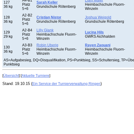
A4-B1
Liam Maier
127
Sarah Keller
Platz
Heimbachschule Fluorn-
36 kg
Grundschule Rötenberg
5+6
Winzeln
A2-B2
128
Cristian Nistor
Joshua Weigold
Platz
36 kg
Grundschule Rötenberg
Grundschule Rötenberg
5+6
A2-B4
Lilly Glank
129
Lucina Hils
Platz
Heimbachschule Fluorn-
29 kg
GWRS Aichhalden
5+6
Winzeln
A3-B3
Robin Uberig
Rayen Zaouani
130
Platz
Heimbachschule Fluorn-
Heimbachschule Fluorn-
36 kg
5+6
Winzeln
Winzeln
AS=Aufgabesieg, DQ=Disqualifikation, PS=Punktsieg, SS=Schultersieg, TP=Üb
Punktsieg
[
Übersicht
] [
Aktuelle Turniere
]
Stand: 19.10.15 (
)
Ein Service der Turnierverwaltung Ringen