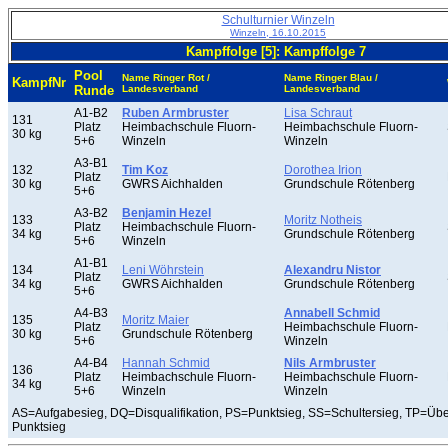
Schulturnier Winzeln
Winzeln, 16.10.2015
Kampffolge [5]: Kampffolge 7
Pool
Name Ringer Rot /
Name Ringer Blau /
KampfNr
Runde
Landesverband
Landesverband
A1-B2
Ruben Armbruster
Lisa Schraut
131
Platz
Heimbachschule Fluorn-
Heimbachschule Fluorn-
30 kg
5+6
Winzeln
Winzeln
A3-B1
132
Tim Koz
Dorothea Irion
Platz
30 kg
GWRS Aichhalden
Grundschule Rötenberg
5+6
A3-B2
Benjamin Hezel
133
Moritz Notheis
Platz
Heimbachschule Fluorn-
34 kg
Grundschule Rötenberg
5+6
Winzeln
A1-B1
134
Leni Wöhrstein
Alexandru Nistor
Platz
34 kg
GWRS Aichhalden
Grundschule Rötenberg
5+6
A4-B3
Annabell Schmid
135
Moritz Maier
Platz
Heimbachschule Fluorn-
30 kg
Grundschule Rötenberg
5+6
Winzeln
A4-B4
Hannah Schmid
Nils Armbruster
136
Platz
Heimbachschule Fluorn-
Heimbachschule Fluorn-
34 kg
5+6
Winzeln
Winzeln
AS=Aufgabesieg, DQ=Disqualifikation, PS=Punktsieg, SS=Schultersieg, TP=Üb
Punktsieg