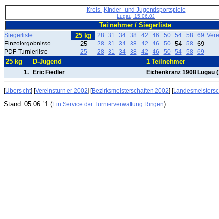
Kreis-,Kinder- und Jugendsportspiele
Lugau, 15.06.02
Teilnehmer / Siegerliste
Siegerliste
25 kg
28
31
34
38
42
46
50
54
58
69
Vere
Einzelergebnisse
25
28
31
34
38
42
46
50
54
58
69
PDF-Turnierliste
25
28
31
34
38
42
46
50
54
58
69
25 kg
D-Jugend
1 Teilnehmer
1.
Eric Fiedler
Eichenkranz 1908 Lugau (
[
Übersicht
] [
Vereinsturnier 2002
] [
Bezirksmeisterschaften 2002
] [
Landesmeistersc
Stand: 05.06.11 (
)
Ein Service der Turnierverwaltung Ringen