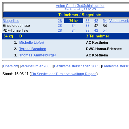
Anton Carda Gedächtnisturnier
Bischofsheim, 22.05.05
Teilnehmer / Siegerliste
Siegerliste
28
34 kg
38
42
54
Vereinswert
Einzelergebnisse
28
34
38
42
54
PDF-Turnierliste
28
34
38
42
54
34 kg
D
3 Teilnehmer
1.
Michelle Lipfert
AC Kostheim
2.
Tyrese Basuben
RWG Hanau-Erlensee
3.
Thomas Ammelburger
AC Kostheim
[
Übersicht
] [
Vereinsturnier 2005
] [
Bezirksmeisterschaften 2005
] [
Landesmeistersc
Stand: 15.05.11 (
)
Ein Service der Turnierverwaltung Ringen