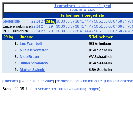
Jahresabschlussturnier der Jugend
Seeheim, 11.12.05
Teilnehmer / Siegerliste
Siegerliste
22
24
27
29 kg
30
33
35
37
38
41
44
47
50
51
55
60
67
68
74
78
Einzelergebnisse
22
24
27
29
30
33
35
37
38
41
44
47
50
51
55
60
67
68
74
78
PDF-Turnierliste
22
24
27
29
30
33
35
37
38
41
44
47
50
51
55
60
67
68
74
78
29 kg
Jugend
5 Teilnehmer
1.
Leo Wambolt
SG Arheilgen
2.
Nils Kiesewetter
KSV Seeheim
3.
Nico Braun
AV Schaafheim
4.
Julian Strebelow
KSV Seeheim
5.
Marius Schmitt
KSV Seeheim
[
Übersicht
] [
Vereinsturnier 2005
] [
Bezirksmeisterschaften 2005
] [
Landesmeistersc
Stand: 11.05.11 (
)
Ein Service der Turnierverwaltung Ringen