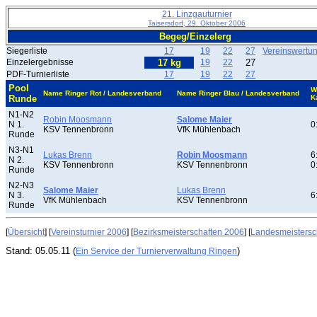
21. Linzgauturnier
Taisersdorf, 29. Oktober 2006
Begeg/Einzelerg
Siegerliste
17
19
22
27
Vereinswertu
Einzelergebnisse
17 kg
19
22
27
PDF-Turnierliste
17
19
22
27
Pool
W
Name Ringer Rot / Landesverband
Name Ringer Blau / Landesverband
Runde
K
N1-N2
Robin Moosmann
Salome Maier
N 1.
0
KSV Tennenbronn
VfK Mühlenbach
Runde
N3-N1
Lukas Brenn
Robin Moosmann
6
N 2.
KSV Tennenbronn
KSV Tennenbronn
0
Runde
N2-N3
Salome Maier
Lukas Brenn
N 3.
6
VfK Mühlenbach
KSV Tennenbronn
Runde
[
Übersicht
] [
Vereinsturnier 2006
] [
Bezirksmeisterschaften 2006
] [
Landesmeistersc
Stand: 05.05.11 (
)
Ein Service der Turnierverwaltung Ringen