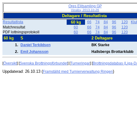
Ores Elitsamling GP
Vinslöv, 2013-10-26
Deltagare / Resultatlista
Resultatlista
60 kg
66
74
84
96
120
Kl
Matchresultat
60
66
74
84
96
120
PDF lottningsprotokoll
60
66
74
84
96
120
60 kg
S
2 Deltagare
1.
Daniel Terkildsen
BK Starke
2.
Emil Johansson
Hallsbergs Brottarklubb
[
Översikt
] [
Svenska Brottningsförbundet
] [
Turneringar
] [
Brottningsdatabas (Liga-D
Uppdaterad: 26.10.13 (
)
Framställd med Turnierverwaltung Ringen