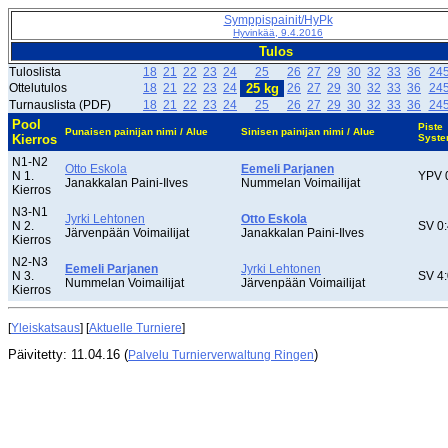
Symppispainit/HyPk
Hyvinkää, 9.4.2016
Tulos
Tuloslista
18
21
22
23
24
25
26
27
29
30
32
33
36
24
Ottelutulos
18
21
22
23
24
25 kg
26
27
29
30
32
33
36
24
Turnauslista (PDF)
18
21
22
23
24
25
26
27
29
30
32
33
36
24
Pool
Piste
Punaisen painijan nimi / Alue
Sinisen painijan nimi / Alue
Kierros
Syst
N1-N2
Otto Eskola
Eemeli Parjanen
N 1.
YPV 
Janakkalan Paini-Ilves
Nummelan Voimailijat
Kierros
N3-N1
Jyrki Lehtonen
Otto Eskola
N 2.
SV 0:
Järvenpään Voimailijat
Janakkalan Paini-Ilves
Kierros
N2-N3
Eemeli Parjanen
Jyrki Lehtonen
N 3.
SV 4:
Nummelan Voimailijat
Järvenpään Voimailijat
Kierros
[
Yleiskatsaus
] [
Aktuelle Turniere
]
Päivitetty: 11.04.16 (
)
Palvelu Turnierverwaltung Ringen