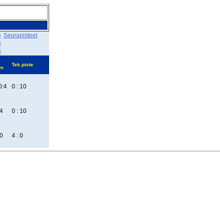
5
Seurapisteet
5
5
Tek.piste
em
0:4
0 : 10
4
0 : 10
0
4 : 0