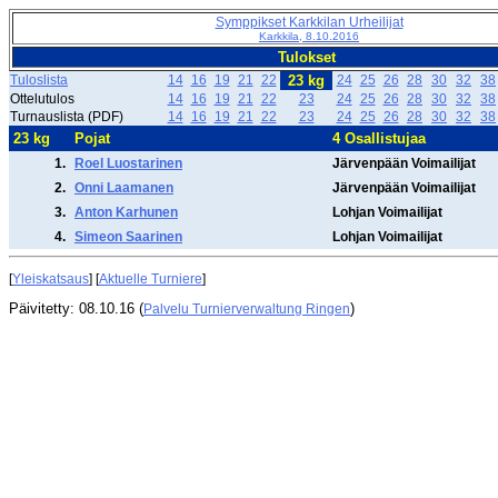
Symppikset Karkkilan Urheilijat
Karkkila, 8.10.2016
Tulokset
Tuloslista
14
16
19
21
22
23 kg
24
25
26
28
30
32
38
Ottelutulos
14
16
19
21
22
23
24
25
26
28
30
32
38
Turnauslista (PDF)
14
16
19
21
22
23
24
25
26
28
30
32
38
23 kg
Pojat
4 Osallistujaa
1.
Roel Luostarinen
Järvenpään Voimailijat
2.
Onni Laamanen
Järvenpään Voimailijat
3.
Anton Karhunen
Lohjan Voimailijat
4.
Simeon Saarinen
Lohjan Voimailijat
[
Yleiskatsaus
] [
Aktuelle Turniere
]
Päivitetty: 08.10.16 (
)
Palvelu Turnierverwaltung Ringen