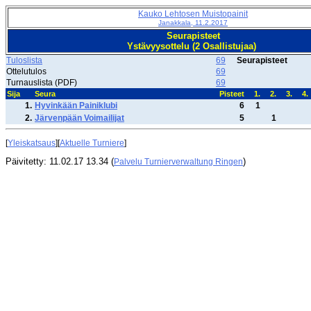
Kauko Lehtosen Muistopainit
Janakkala, 11.2.2017
Seurapisteet
Ystävyysottelu (2 Osallistujaa)
Tuloslista
69
Seurapisteet
Ottelutulos
69
Turnauslista (PDF)
69
Sija
Seura
Pisteet
1.
2.
3.
4.
1.
Hyvinkään Painiklubi
6
1
2.
Järvenpään Voimailijat
5
1
[
Yleiskatsaus
][
Aktuelle Turniere
]
Päivitetty: 11.02.17 13.34 (
)
Palvelu Turnierverwaltung Ringen