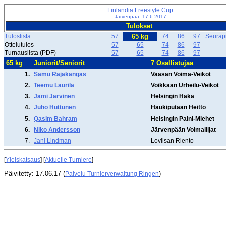
Finlandia Freestyle Cup
Järvenpää, 17.6.2017
Tulokset
Tuloslista
57
65 kg
74
86
97
Seurapi
Ottelutulos
57
65
74
86
97
Turnauslista (PDF)
57
65
74
86
97
65 kg
Juniorit/Seniorit
7 Osallistujaa
1.
Samu Rajakangas
Vaasan Voima-Veikot
2.
Teemu Laurila
Voikkaan Urheilu-Veikot
3.
Jami Järvinen
Helsingin Haka
4.
Juho Huttunen
Haukiputaan Heitto
5.
Qasim Bahram
Helsingin Paini-Miehet
6.
Niko Andersson
Järvenpään Voimailijat
7.
Jani Lindman
Loviisan Riento
[
Yleiskatsaus
] [
Aktuelle Turniere
]
Päivitetty: 17.06.17 (
)
Palvelu Turnierverwaltung Ringen