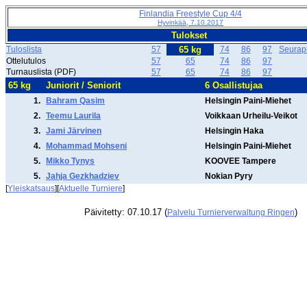
Finlandia Freestyle Cup 4/4
Hyvinkää, 7.10.2017
Tulokset
Tuloslista
57
65 kg
74
86
97
Seurapi
Ottelutulos
57
65
74
86
97
Turnauslista (PDF)
57
65
74
86
97
65 kg
Juniorit / Seniorit
6 Osallistujaa
1.
Bahram Qasim
Helsingin Paini-Miehet
2.
Teemu Laurila
Voikkaan Urheilu-Veikot
3.
Jami Järvinen
Helsingin Haka
4.
Mohammad Mohseni
Helsingin Paini-Miehet
5.
Mikko Tynys
KOOVEE Tampere
5.
Jahja Gezkhadziev
Nokian Pyry
[
Yleiskatsaus
][
Aktuelle Turniere
]
Päivitetty: 07.10.17 (
)
Palvelu Turnierverwaltung Ringen