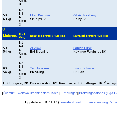
Omg.
3
N2-
N3
58
Ellen Kirchner
Olivia Forsberg
N
60 kg
Skurups BK
Dalby BK
Omg.
3
U
Pool
Matchnr.
Namn röd brottare / Distrikt
Namn blå brottare / Distrikt
Omg.
N1-
N4
59
Ali Alavi
Fabian Frisk
N
54 kg
EAI Brottning
Kävlinge Furulunds BK
Omg.
3
N2-
N3
60
Teo Jönsson
Simon Nilsson
N
54 kg
BK Viking
BK Pan
Omg.
3
US=Uppgivet, DK=Diskvalifikation, PS=Poängseger, FS=Fallseger, TP=Överläg
[
Översikt
] [
Svenska Brottningsförbundet
] [
Turneringar
] [
Brottningsdatabas (Liga-D
Uppdaterad: 18.11.17 (
Framställd med Turnierverwaltung Ring