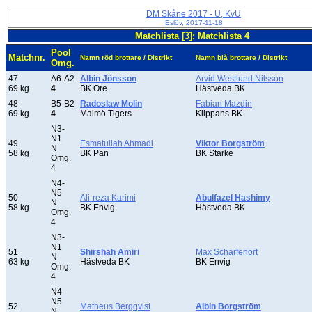
DM Skåne 2017 - U, KvU
Eslöv, 2017-11-18
Matchlista [3]: Matchlista 4
Pool
Matchnr.
Namn röd brottare / Distrikt
Namn blå brottare / Distrikt
Omg.
47
A6-A2
Albin Jönsson
Arvid Westlund Nilsson
69 kg
4
BK Ore
Hästveda BK
48
B5-B2
Radoslaw Molin
Fabian Mazdin
69 kg
4
Malmö Tigers
Klippans BK
N3-
N1
49
Esmatullah Ahmadi
Viktor Borgström
N
58 kg
BK Pan
BK Starke
Omg.
4
N4-
N5
50
Ali-reza Karimi
Abulfazel Hashimy
N
58 kg
BK Envig
Hästveda BK
Omg.
4
N3-
N1
51
Shirshah Amiri
Max Scharfenort
N
63 kg
Hästveda BK
BK Envig
Omg.
4
N4-
N5
52
Matheus Bergqvist
Albin Borgström
N