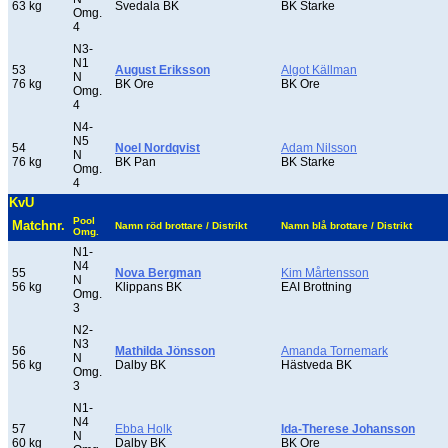
63 kg
Svedala BK
BK Starke
Omg.
4
N3-
N1
53
August Eriksson
Algot Källman
N
76 kg
BK Ore
BK Ore
Omg.
4
N4-
N5
54
Noel Nordqvist
Adam Nilsson
N
76 kg
BK Pan
BK Starke
Omg.
4
KvU
Pool
Matchnr.
Namn röd brottare / Distrikt
Namn blå brottare / Distrikt
Omg.
N1-
N4
55
Nova Bergman
Kim Mårtensson
N
56 kg
Klippans BK
EAI Brottning
Omg.
3
N2-
N3
56
Mathilda Jönsson
Amanda Tornemark
N
56 kg
Dalby BK
Hästveda BK
Omg.
3
N1-
N4
57
Ebba Holk
Ida-Therese Johansson
N
60 kg
Dalby BK
BK Ore