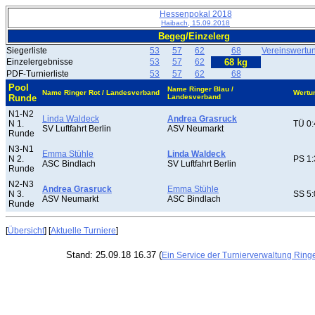
Hessenpokal 2018
Haibach, 15.09.2018
Begeg/Einzelerg
Siegerliste
53
57
62
68
Vereinswertu
Einzelergebnisse
53
57
62
68 kg
PDF-Turnierliste
53
57
62
68
Pool
Name Ringer Blau /
Name Ringer Rot / Landesverband
Wertu
Runde
Landesverband
N1-N2
Linda Waldeck
Andrea Grasruck
N 1.
TÜ 0:
SV Luftfahrt Berlin
ASV Neumarkt
Runde
N3-N1
Emma Stühle
Linda Waldeck
N 2.
PS 1:
ASC Bindlach
SV Luftfahrt Berlin
Runde
N2-N3
Andrea Grasruck
Emma Stühle
N 3.
SS 5:
ASV Neumarkt
ASC Bindlach
Runde
[
Übersicht
] [
Aktuelle Turniere
]
Stand: 25.09.18 16.37 (
Ein Service der Turnierverwaltung Ring