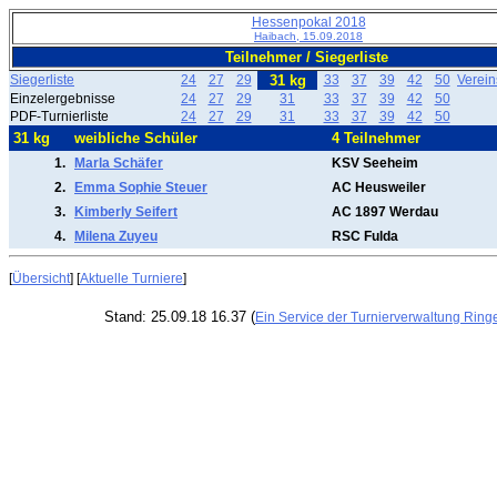
Hessenpokal 2018
Haibach, 15.09.2018
Teilnehmer / Siegerliste
Siegerliste
24
27
29
31 kg
33
37
39
42
50
Verei
Einzelergebnisse
24
27
29
31
33
37
39
42
50
PDF-Turnierliste
24
27
29
31
33
37
39
42
50
31 kg
weibliche Schüler
4 Teilnehmer
1.
Marla Schäfer
KSV Seeheim
2.
Emma Sophie Steuer
AC Heusweiler
3.
Kimberly Seifert
AC 1897 Werdau
4.
Milena Zuyeu
RSC Fulda
[
Übersicht
] [
Aktuelle Turniere
]
Stand: 25.09.18 16.37 (
Ein Service der Turnierverwaltung Ring