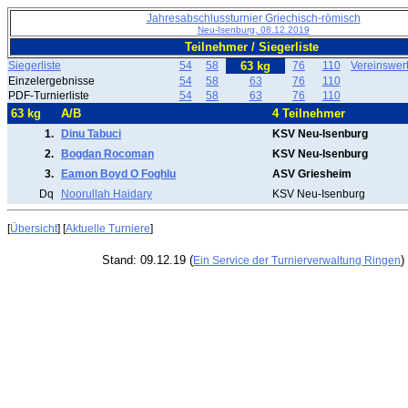
Jahresabschlussturnier Griechisch-römisch
Neu-Isenburg, 08.12.2019
Teilnehmer / Siegerliste
Siegerliste
54
58
63 kg
76
110
Vereinswer
Einzelergebnisse
54
58
63
76
110
PDF-Turnierliste
54
58
63
76
110
63 kg
A/B
4 Teilnehmer
1.
Dinu Tabuci
KSV Neu-Isenburg
2.
Bogdan Rocoman
KSV Neu-Isenburg
3.
Eamon Boyd O Foghlu
ASV Griesheim
Dq
Noorullah Haidary
KSV Neu-Isenburg
[
Übersicht
] [
Aktuelle Turniere
]
Stand: 09.12.19 (
)
Ein Service der Turnierverwaltung Ringen