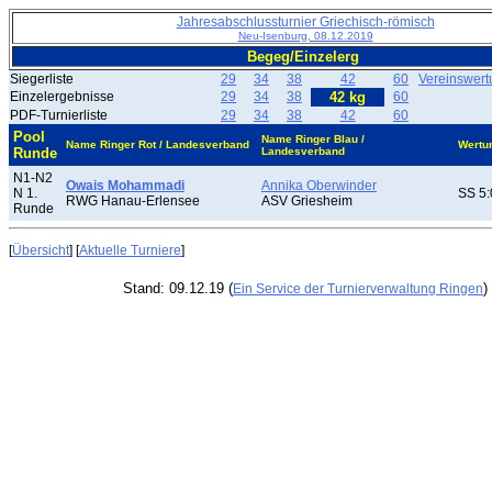
Jahresabschlussturnier Griechisch-römisch
Neu-Isenburg, 08.12.2019
Begeg/Einzelerg
Siegerliste
29
34
38
42
60
Vereinswert
Einzelergebnisse
29
34
38
42 kg
60
PDF-Turnierliste
29
34
38
42
60
Pool
Name Ringer Blau /
Name Ringer Rot / Landesverband
Wertu
Runde
Landesverband
N1-N2
Owais Mohammadi
Annika Oberwinder
N 1.
SS 5:
RWG Hanau-Erlensee
ASV Griesheim
Runde
[
Übersicht
] [
Aktuelle Turniere
]
Stand: 09.12.19 (
)
Ein Service der Turnierverwaltung Ringen