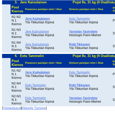
3.
Jere Kainulainen
Pojat 8v, 31 kg (4 Osallistu
Pool
P
Punaisen painijan nimi / Alue
Sinisen painijan nimi / Alue
Kierros
S
N1-N2
Jere Kainulainen
Eetu Tammelin
N 1.
P
Ylä-Tikkurilan Kipinä
Ylä-Tikkurilan Kipinä
Kierros
N1-N3
Jere Kainulainen
Yaroslav Yastrebov
N 2.
S
Ylä-Tikkurilan Kipinä
Helsingin Paini-Miehet
Kierros
N1-N4
Jere Kainulainen
Robi Tikkanen
N 3.
S
Ylä-Tikkurilan Kipinä
Ylä-Tikkurilan Kipinä
Kierros
4.
Eetu Tammelin
Pojat 8v, 31 kg (4 Osallistu
Pool
P
Punaisen painijan nimi / Alue
Sinisen painijan nimi / Alue
Kierros
S
N1-N2
Jere Kainulainen
Eetu Tammelin
N 1.
P
Ylä-Tikkurilan Kipinä
Ylä-Tikkurilan Kipinä
Kierros
N2-N4
Eetu Tammelin
Robi Tikkanen
N 2.
S
Ylä-Tikkurilan Kipinä
Ylä-Tikkurilan Kipinä
Kierros
N2-N3
Eetu Tammelin
Yaroslav Yastrebov
N 3.
S
Ylä-Tikkurilan Kipinä
Helsingin Paini-Miehet
Kierros
[
Yleiskatsaus
][
Aktuelle Turniere
]