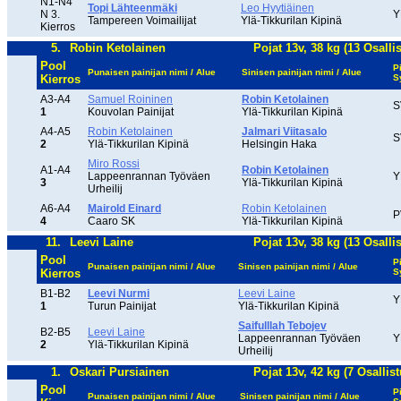
N1-N4
Topi Lähteenmäki
Leo Hyytiäinen
N 3.
Y
Tampereen Voimailijat
Ylä-Tikkurilan Kipinä
Kierros
5.
Robin Ketolainen
Pojat 13v, 38 kg (13 Osallis
Pool
P
Punaisen painijan nimi / Alue
Sinisen painijan nimi / Alue
Kierros
S
A3-A4
Samuel Roininen
Robin Ketolainen
S
1
Kouvolan Painijat
Ylä-Tikkurilan Kipinä
A4-A5
Robin Ketolainen
Jalmari Viitasalo
S
2
Ylä-Tikkurilan Kipinä
Helsingin Haka
Miro Rossi
A1-A4
Robin Ketolainen
Lappeenrannan Työväen
Y
3
Ylä-Tikkurilan Kipinä
Urheilij
A6-A4
Mairold Einard
Robin Ketolainen
P
4
Caaro SK
Ylä-Tikkurilan Kipinä
11.
Leevi Laine
Pojat 13v, 38 kg (13 Osallis
Pool
P
Punaisen painijan nimi / Alue
Sinisen painijan nimi / Alue
Kierros
S
B1-B2
Leevi Nurmi
Leevi Laine
Y
1
Turun Painijat
Ylä-Tikkurilan Kipinä
Saifulllah Tebojev
B2-B5
Leevi Laine
Lappeenrannan Työväen
Y
2
Ylä-Tikkurilan Kipinä
Urheilij
1.
Oskari Pursiainen
Pojat 13v, 42 kg (7 Osallist
Pool
P
Punaisen painijan nimi / Alue
Sinisen painijan nimi / Alue