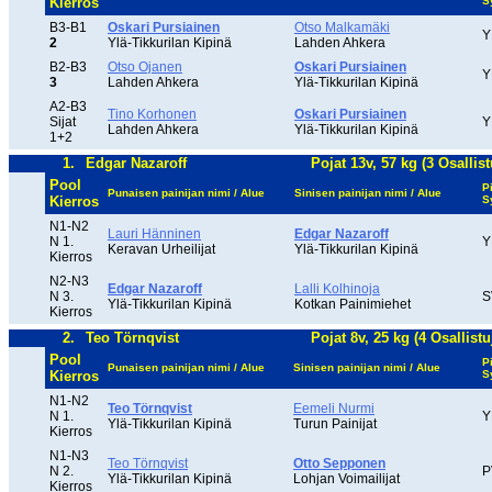
Kierros
S
B3-B1
Oskari Pursiainen
Otso Malkamäki
Y
2
Ylä-Tikkurilan Kipinä
Lahden Ahkera
B2-B3
Otso Ojanen
Oskari Pursiainen
Y
3
Lahden Ahkera
Ylä-Tikkurilan Kipinä
A2-B3
Tino Korhonen
Oskari Pursiainen
Sijat
Y
Lahden Ahkera
Ylä-Tikkurilan Kipinä
1+2
1.
Edgar Nazaroff
Pojat 13v, 57 kg (3 Osallist
Pool
P
Punaisen painijan nimi / Alue
Sinisen painijan nimi / Alue
Kierros
S
N1-N2
Lauri Hänninen
Edgar Nazaroff
N 1.
Y
Keravan Urheilijat
Ylä-Tikkurilan Kipinä
Kierros
N2-N3
Edgar Nazaroff
Lalli Kolhinoja
N 3.
S
Ylä-Tikkurilan Kipinä
Kotkan Painimiehet
Kierros
2.
Teo Törnqvist
Pojat 8v, 25 kg (4 Osallistu
Pool
P
Punaisen painijan nimi / Alue
Sinisen painijan nimi / Alue
Kierros
S
N1-N2
Teo Törnqvist
Eemeli Nurmi
N 1.
Y
Ylä-Tikkurilan Kipinä
Turun Painijat
Kierros
N1-N3
Teo Törnqvist
Otto Sepponen
N 2.
P
Ylä-Tikkurilan Kipinä
Lohjan Voimailijat
Kierros