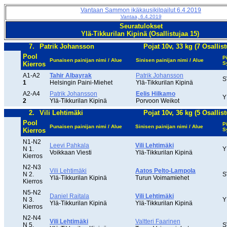
Vantaan Sammon ikäkausikilpailut 6.4.2019
Vantaa, 6.4.2019
Seuratulokset
Ylä-Tikkurilan Kipinä (Osallistujaa 15)
7.
Patrik Johansson
Pojat 10v, 33 kg (7 Osallist
Pool
P
Punaisen painijan nimi / Alue
Sinisen painijan nimi / Alue
Kierros
S
A1-A2
Tahir Albayrak
Patrik Johansson
S
1
Helsingin Paini-Miehet
Ylä-Tikkurilan Kipinä
A2-A4
Patrik Johansson
Eelis Hilkamo
Y
2
Ylä-Tikkurilan Kipinä
Porvoon Weikot
2.
Vili Lehtimäki
Pojat 10v, 36 kg (5 Osallist
Pool
P
Punaisen painijan nimi / Alue
Sinisen painijan nimi / Alue
Kierros
S
N1-N2
Leevi Pahkala
Vili Lehtimäki
N 1.
Y
Voikkaan Viesti
Ylä-Tikkurilan Kipinä
Kierros
N2-N3
Vili Lehtimäki
Aatos Pelto-Lampola
N 2.
S
Ylä-Tikkurilan Kipinä
Turun Voimamiehet
Kierros
N5-N2
Daniel Raitala
Vili Lehtimäki
N 3.
Y
Ylä-Tikkurilan Kipinä
Ylä-Tikkurilan Kipinä
Kierros
N2-N4
Vili Lehtimäki
Valtteri Faarinen
N 5.
S