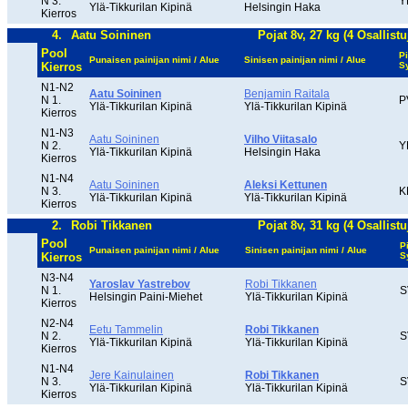
N 3.
Y
Ylä-Tikkurilan Kipinä
Helsingin Haka
Kierros
4.
Aatu Soininen
Pojat 8v, 27 kg (4 Osallistu
Pool
Pi
Punaisen painijan nimi / Alue
Sinisen painijan nimi / Alue
Kierros
S
N1-N2
Aatu Soininen
Benjamin Raitala
N 1.
P
Ylä-Tikkurilan Kipinä
Ylä-Tikkurilan Kipinä
Kierros
N1-N3
Aatu Soininen
Vilho Viitasalo
N 2.
Y
Ylä-Tikkurilan Kipinä
Helsingin Haka
Kierros
N1-N4
Aatu Soininen
Aleksi Kettunen
N 3.
K
Ylä-Tikkurilan Kipinä
Ylä-Tikkurilan Kipinä
Kierros
2.
Robi Tikkanen
Pojat 8v, 31 kg (4 Osallistu
Pool
P
Punaisen painijan nimi / Alue
Sinisen painijan nimi / Alue
Kierros
S
N3-N4
Yaroslav Yastrebov
Robi Tikkanen
N 1.
S
Helsingin Paini-Miehet
Ylä-Tikkurilan Kipinä
Kierros
N2-N4
Eetu Tammelin
Robi Tikkanen
N 2.
S
Ylä-Tikkurilan Kipinä
Ylä-Tikkurilan Kipinä
Kierros
N1-N4
Jere Kainulainen
Robi Tikkanen
N 3.
S
Ylä-Tikkurilan Kipinä
Ylä-Tikkurilan Kipinä
Kierros