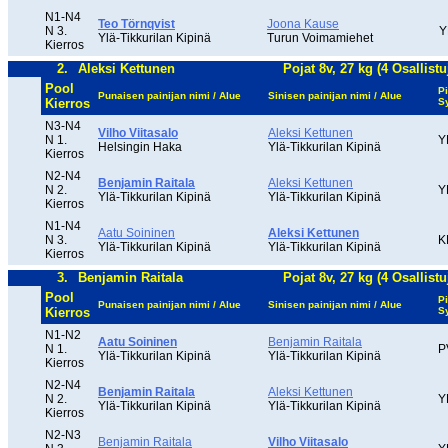
N1-N4
Teo Törnqvist
Joona Kause
N 3.
Y
Ylä-Tikkurilan Kipinä
Turun Voimamiehet
Kierros
2.
Aleksi Kettunen
Pojat 8v, 27 kg (4 Osallistu
Pool
Pi
Punaisen painijan nimi / Alue
Sinisen painijan nimi / Alue
Kierros
S
N3-N4
Vilho Viitasalo
Aleksi Kettunen
N 1.
Y
Helsingin Haka
Ylä-Tikkurilan Kipinä
Kierros
N2-N4
Benjamin Raitala
Aleksi Kettunen
N 2.
Y
Ylä-Tikkurilan Kipinä
Ylä-Tikkurilan Kipinä
Kierros
N1-N4
Aatu Soininen
Aleksi Kettunen
N 3.
K
Ylä-Tikkurilan Kipinä
Ylä-Tikkurilan Kipinä
Kierros
3.
Benjamin Raitala
Pojat 8v, 27 kg (4 Osallistu
Pool
Pi
Punaisen painijan nimi / Alue
Sinisen painijan nimi / Alue
Kierros
S
N1-N2
Aatu Soininen
Benjamin Raitala
N 1.
P
Ylä-Tikkurilan Kipinä
Ylä-Tikkurilan Kipinä
Kierros
N2-N4
Benjamin Raitala
Aleksi Kettunen
N 2.
Y
Ylä-Tikkurilan Kipinä
Ylä-Tikkurilan Kipinä
Kierros
N2-N3
Benjamin Raitala
Vilho Viitasalo