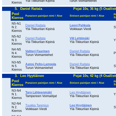
Ylä-Tikkurilan Kipinä
Turun Voimamiehet
Kierros
5.
Daniel Raitala
Pojat 10v, 36 kg (5 Osallist
Pool
P
Punaisen painijan nimi / Alue
Sinisen painijan nimi / Alue
Kierros
S
N5-N1
Daniel Raitala
Leevi Pahkala
N 2.
S
Ylä-Tikkurilan Kipinä
Voikkaan Viesti
Kierros
N5-N2
Daniel Raitala
Vili Lehtimäki
N 3.
Y
Ylä-Tikkurilan Kipinä
Ylä-Tikkurilan Kipinä
Kierros
N4-N5
Valtteri Faarinen
Daniel Raitala
N 4.
P
Turun Voimamiehet
Ylä-Tikkurilan Kipinä
Kierros
N3-N5
Aatos Pelto-Lampola
Daniel Raitala
N 5.
S
Turun Voimamiehet
Ylä-Tikkurilan Kipinä
Kierros
3.
Leo Hyytiäinen
Pojat 10v, 42 kg (4 Osallist
Pool
P
Punaisen painijan nimi / Alue
Sinisen painijan nimi / Alue
Kierros
S
N3-N4
Turo Lähteenmäki
Leo Hyytiäinen
N 1.
Y
Tampereen Voimailijat
Ylä-Tikkurilan Kipinä
Kierros
N2-N4
Tuukka Tarenius
Leo Hyytiäinen
N 2.
S
Voikkaan Viesti
Ylä-Tikkurilan Kipinä
Kierros