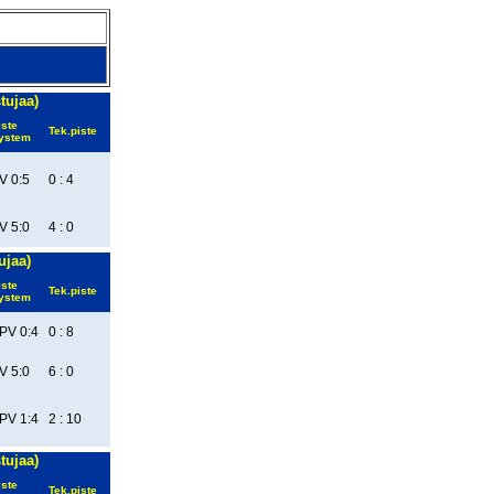
tujaa)
iste
Tek.piste
ystem
V 0:5
0 : 4
V 5:0
4 : 0
ujaa)
iste
Tek.piste
ystem
PV 0:4
0 : 8
V 5:0
6 : 0
PV 1:4
2 : 10
stujaa)
iste
Tek.piste