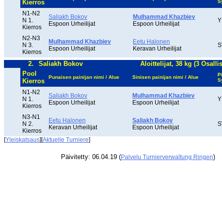
Kierros
S
N1-N2
Saliakh Bokov
Mulhammad Khazbiev
N 1.
Y
Espoon Urheilijat
Espoon Urheilijat
Kierros
N2-N3
Mulhammad Khazbiev
Eetu Halonen
N 3.
S
Espoon Urheilijat
Keravan Urheilijat
Kierros
2.
Saliakh Bokov
Aloittelijat, 38 kg (3 Osalli
Pool
P
Punaisen painijan nimi / Alue
Sinisen painijan nimi / Alue
Kierros
S
N1-N2
Saliakh Bokov
Mulhammad Khazbiev
N 1.
Y
Espoon Urheilijat
Espoon Urheilijat
Kierros
N3-N1
Eetu Halonen
Saliakh Bokov
N 2.
S
Keravan Urheilijat
Espoon Urheilijat
Kierros
[
Yleiskatsaus
][
Aktuelle Turniere
]
Päivitetty: 06.04.19 (
)
Palvelu Turnierverwaltung Ringen