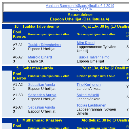
Vantaan Sammon ikäkausikilpailut 6.4.2019
Vantaa, 6.4.2019
Seuratulokset
Espoon Urheilijat (Osallistujaa 4)
10.
Tuukka Talvenheimo
Pojat 13v, 38 kg (13 Osallis
Pool
P
Punaisen painijan nimi / Alue
Sinisen painijan nimi / Alue
Kierros
S
Miro Rossi
A7-A1
Tuukka Talvenheimo
Lappeenrannan Työväen
S
2
Espoon Urheilijat
Urheilij
A6-A7
Mairold Einard
Tuukka Talvenheimo
S
3
Caaro SK
Espoon Urheilijat
5.
Sebastian Aurola
Pojat 13v, 42 kg (7 Osallist
Pool
P
Punaisen painijan nimi / Alue
Sinisen painijan nimi / Alue
Kierros
S
A1-A2
Sebastian Aurola
Tino Korhonen
Y
1
Espoon Urheilijat
Lahden Ahkera
A1-A3
Sebastian Aurola
Sakari Mäkelä
S
2
Espoon Urheilijat
Lahden Ahkera
Topias Laukkanen
A1-A4
Sebastian Aurola
Lappeenrannan Työväen
Y
3
Espoon Urheilijat
Urheilij
1.
Mulhammad Khazbiev
Aloittelijat, 38 kg (3 Osalli
Pool
P
Punaisen painijan nimi / Alue
Sinisen painijan nimi / Alue