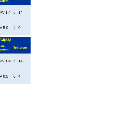
ystem
PV 1:4
6 : 14
V 5:0
4 : 0
stujaa)
iste
Tek.piste
ystem
PV 1:4
6 : 14
V 0:5
0 : 4