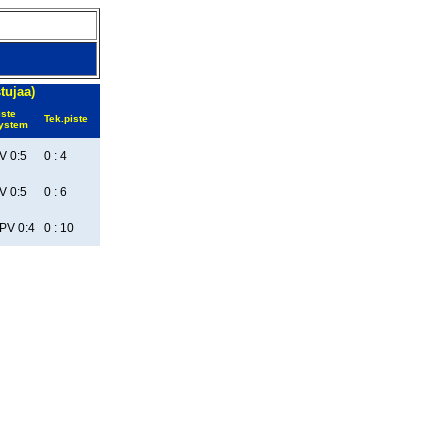
tujaa)
iste
Tek.piste
ystem
V 0:5
0 : 4
V 0:5
0 : 6
PV 0:4
0 : 10