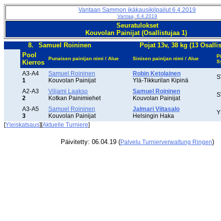
Vantaan Sammon ikäkausikilpailut 6.4.2019
Vantaa, 6.4.2019
Seuratulokset
Kouvolan Painijat (Osallistujaa 1)
8.
Samuel Roininen
Pojat 13v, 38 kg (13 Osallis
Pool
P
Punaisen painijan nimi / Alue
Sinisen painijan nimi / Alue
Kierros
S
A3-A4
Samuel Roininen
Robin Ketolainen
S
1
Kouvolan Painijat
Ylä-Tikkurilan Kipinä
A2-A3
Viljami Laakso
Samuel Roininen
S
2
Kotkan Painimiehet
Kouvolan Painijat
A3-A5
Samuel Roininen
Jalmari Viitasalo
Y
3
Kouvolan Painijat
Helsingin Haka
[
Yleiskatsaus
][
Aktuelle Turniere
]
Päivitetty: 06.04.19 (
)
Palvelu Turnierverwaltung Ringen