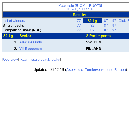
Maaottelu SUOMI - RUOTSI
Ilmajoki, 6.12.2019
Results
List of winners
77
82 kg
87
97
Club-R
Single results
77
82
87
97
Competition sheet (PDF)
77
82
87
97
82 kg
Senior
2 Participants
1.
Alex Kessidis
SWEDEN
2.
Vili Ropponen
FINLAND
[
Overview
] [
Käynnissä olevat kilpailut
]
Updated: 06.12.19 (
)
A service of Turnierverwaltung Ringen