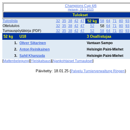
Champions Cup 4/6
Helsinki, 18.1.2025
Tulokset
Tuloslista
32
35
38
42
47
52 kg
58
64
71
80
93
Ottelutulos
32
35
38
42
47
52
58
64
71
80
93
Turnauspöytäkirja (PDF)
32
35
38
42
47
52
58
64
71
80
93
52 kg
U18
3 Osallistujaa
1.
Oliver Siitarinen
Vantaan Sampo
2.
Anton Reinikainen
Helsingin Paini-Miehet
3.
Sahil Khanzada
Helsingin Paini-Miehet
[
Mattenbelegung
][
Yleiskatsaus
][
Ajankohtaiset Turnaukset
]
Päivitetty: 18.01.25 (
)
Palvelu Turnierverwaltung Ringen