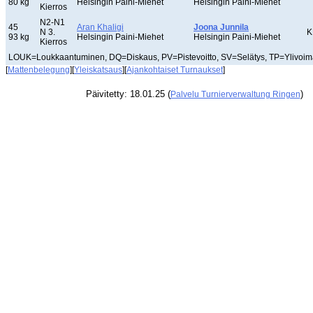
80 kg
Helsingin Paini-Miehet
Helsingin Paini-Miehet
Kierros
N2-N1
45
Aran Khaligi
Joona Junnila
N 3.
K
93 kg
Helsingin Paini-Miehet
Helsingin Paini-Miehet
Kierros
LOUK=Loukkaantuminen, DQ=Diskaus, PV=Pistevoitto, SV=Selätys, TP=Ylivoimai
[
Mattenbelegung
][
Yleiskatsaus
][
Ajankohtaiset Turnaukset
]
Päivitetty: 18.01.25 (
)
Palvelu Turnierverwaltung Ringen