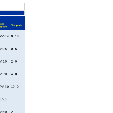
iste
Tek.piste
ystem
PV 0:4
0 : 10
V 0:5
0 : 5
V 5:0
2 : 0
V 5:0
4 : 0
PV 4:0
10 : 0
L 5:0
V 5:0
2 : 1