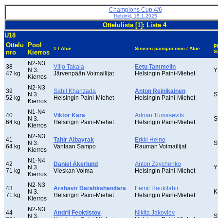
Champions Cup 4/6
Helsinki, 18.1.2025
Ottelulista [1]: Lista 4
U18
Ottelu
Pool
P
1 / Alue
Sinisen painijan nimi / Alue
nro
Kierros
S
N2-N3
38
Viljo Takala
Eetu Tammelin
N 3.
Y
47 kg
Järvenpään Voimailijat
Helsingin Paini-Miehet
Kierros
N2-N3
39
Sahil Khanzada
Anton Reinikainen
N 3.
S
52 kg
Helsingin Paini-Miehet
Helsingin Paini-Miehet
Kierros
N1-N4
40
Viktor Kara
Adrian Tumasevits
N 3.
S
64 kg
Helsingin Paini-Miehet
Helsingin Paini-Miehet
Kierros
N2-N3
41
Tahir Albayrak
Erkki Heino
N 3.
S
64 kg
Vantaan Sampo
Rauman Voimailijat
Kierros
N1-N4
42
Daniel Åkerlund
Anton Zaychenko
N 3.
Y
71 kg
Vieskan Voima
Helsingin Paini-Miehet
Kierros
N2-N3
43
Arshavir Darahkshanifara
Eemil Haukilahti
N 3.
K
71 kg
Helsingin Paini-Miehet
Helsingin Paini-Miehet
Kierros
N2-N3
44
Andrii Feoktistov
Nikita Jakovlev
N 3.
S