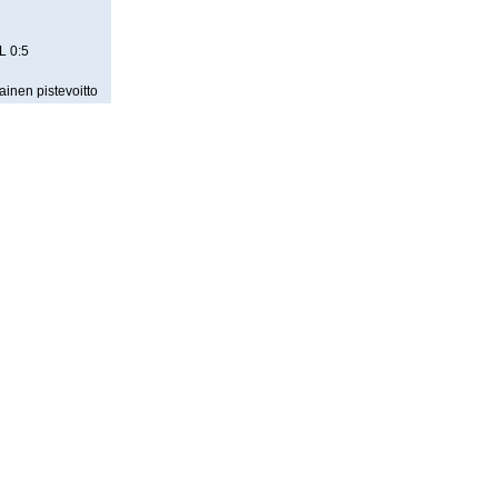
L 0:5
nen pistevoitto