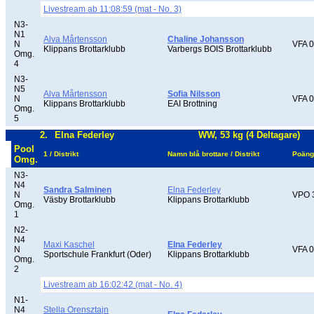
Livestream ab 11:08:59 (mat - No. 3)
N3-
N1
Alva Mårtensson
Chaline Johansson
N
VFA 0
Klippans Brottarklubb
Varbergs BOIS Brottarklubb
Omg.
4
N3-
N5
Alva Mårtensson
Sofia Nilsson
N
VFA 0
Klippans Brottarklubb
EAI Brottning
Omg.
5
2.
Elna Federley
WW, 53 kg (4 Deltagare)
Pool
1 / Distrikt
Namn blå brottare / Distrikt
Poäng
Omg.
N3-
N4
Sandra Salminen
Elna Federley
N
VPO 
Väsby Brottarklubb
Klippans Brottarklubb
Omg.
1
N2-
N4
Maxi Kaschel
Elna Federley
N
VFA 0
Sportschule Frankfurt (Oder)
Klippans Brottarklubb
Omg.
2
Livestream ab 16:02:42 (mat - No. 4)
N1-
N4
Stella Orensztajn