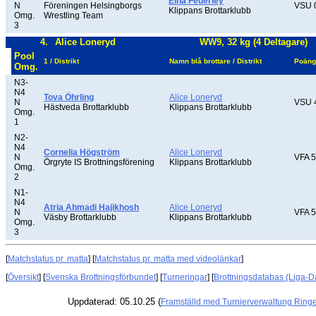
Elna Federley
N
Föreningen Helsingborgs
VSU 
Klippans Brottarklubb
Omg.
Wrestling Team
3
4.
Alice Loneryd
WW9, 32 kg (4 Deltagare)
Pool
1 / Distrikt
Namn blå brottare / Distrikt
Poäng
Omg.
N3-
N4
Tova Öhrling
Alice Loneryd
N
VSU 
Hästveda Brottarklubb
Klippans Brottarklubb
Omg.
1
N2-
N4
Cornelia Högström
Alice Loneryd
N
VFA 5
Örgryte IS Brottningsförening
Klippans Brottarklubb
Omg.
2
N1-
N4
Atria Ahmadi Hajikhosh
Alice Loneryd
N
VFA 5
Väsby Brottarklubb
Klippans Brottarklubb
Omg.
3
[
Matchstatus pr. matta
] [
Matchstatus pr. matta med videolänkar
]
[
Översikt
] [
Svenska Brottningsförbundet
] [
Turneringar
] [
Brottningsdatabas (Liga-D
Uppdaterad: 05.10.25 (
Framställd med Turnierverwaltung Ring