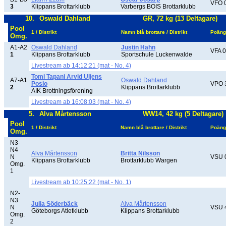
VFO 
3
Klippans Brottarklubb
Varbergs BOIS Brottarklubb
10.
Oswald Dahland
GR, 72 kg (13 Deltagare)
Pool
1 / Distrikt
Namn blå brottare / Distrikt
Poäng
Omg.
A1-A2
Oswald Dahland
Justin Hahn
VFA 0
1
Klippans Brottarklubb
Sportschule Luckenwalde
Livestream ab 14:12:21 (mat - No. 4)
Tomi Tapani Arvid Uljens
A7-A1
Oswald Dahland
Posio
VPO 
2
Klippans Brottarklubb
AIK Brottningsförening
Livestream ab 16:08:03 (mat - No. 4)
5.
Alva Mårtensson
WW14, 42 kg (5 Deltagare)
Pool
1 / Distrikt
Namn blå brottare / Distrikt
Poäng
Omg.
N3-
N4
Alva Mårtensson
Britta Nilsson
N
VSU 
Klippans Brottarklubb
Brottarklubb Wargen
Omg.
1
Livestream ab 10:25:22 (mat - No. 1)
N2-
N3
Julia Söderbäck
Alva Mårtensson
N
VSU 
Göteborgs Atletklubb
Klippans Brottarklubb
Omg.
2