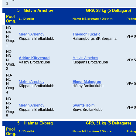
3
5.
Melvin Arnehov
GR9, 28 kg (5 Deltagare)
Pool
1 / Distrikt
Namn blå brottare / Distrikt
Poäng
Omg.
N3-
N4
Melvin Arnehov
Theodor Tukaric
N
VFA 0
Klippans Brottarklubb
Hälsingborgs BK Bergania
Omg.
1
N2-
N3
Adrian Kärvestad
Melvin Arnehov
N
VFA 5
Väsby Brottarklubb
Klippans Brottarklubb
Omg.
2
N3-
N1
Melvin Arnehov
Elmer Malmgren
N
VFA 0
Klippans Brottarklubb
Hörby Brottarklubb
Omg.
4
N3-
N5
Melvin Arnehov
Svante Holm
N
VFA 0
Klippans Brottarklubb
Bjuvs Brottarklubb
Omg.
5
5.
Hjalmar Ekberg
GR9, 31 kg (5 Deltagare)
Pool
1 / Distrikt
Namn blå brottare / Distrikt
Poäng
Omg.