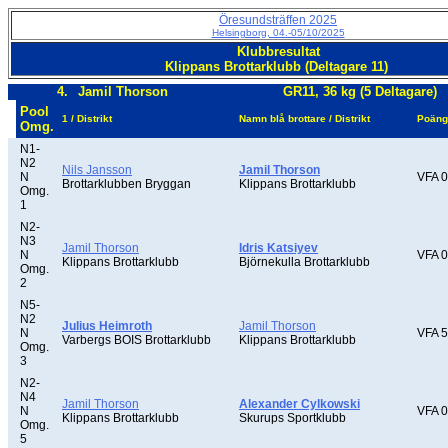
Öresundsträffen 2025
Helsingborg, 04.-05/10/2025
Klubbresultat
Klippans Brottarklubb (Deltagare 11)
4.
Jamil Thorson
GR11, 36 kg (5 Deltagare)
Pool
1 / Distrikt
Namn blå brottare / Distrikt
Poäng
Omg.
N1-
N2
Nils Jansson
Jamil Thorson
N
VFA 0
Brottarklubben Bryggan
Klippans Brottarklubb
Omg.
1
N2-
N3
Jamil Thorson
Idris Katsiyev
N
VFA 0
Klippans Brottarklubb
Björnekulla Brottarklubb
Omg.
2
N5-
N2
Julius Heimroth
Jamil Thorson
N
VFA 5
Varbergs BOIS Brottarklubb
Klippans Brottarklubb
Omg.
3
N2-
N4
Jamil Thorson
Alexander Cylkowski
N
VFA 0
Klippans Brottarklubb
Skurups Sportklubb
Omg.
5