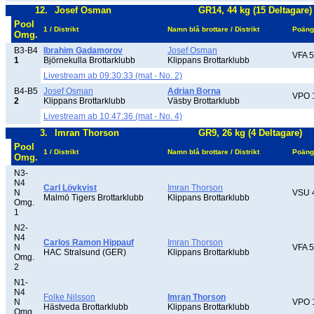
12.
Josef Osman
GR14, 44 kg (15 Deltagare)
Pool
1 / Distrikt
Namn blå brottare / Distrikt
Poäng
Omg.
B3-B4
Ibrahim Gadamorov
Josef Osman
VFA 5
1
Björnekulla Brottarklubb
Klippans Brottarklubb
Livestream ab 09:30:33 (mat - No. 2)
B4-B5
Josef Osman
Adrian Borna
VPO 
2
Klippans Brottarklubb
Väsby Brottarklubb
Livestream ab 10:47:36 (mat - No. 4)
3.
Imran Thorson
GR9, 26 kg (4 Deltagare)
Pool
1 / Distrikt
Namn blå brottare / Distrikt
Poäng
Omg.
N3-
N4
Carl Lövkvist
Imran Thorson
N
VSU 
Malmö Tigers Brottarklubb
Klippans Brottarklubb
Omg.
1
N2-
N4
Carlos Ramon Hippauf
Imran Thorson
N
VFA 5
HAC Stralsund (GER)
Klippans Brottarklubb
Omg.
2
N1-
N4
Folke Nilsson
Imran Thorson
N
VPO 
Hästveda Brottarklubb
Klippans Brottarklubb
Omg.