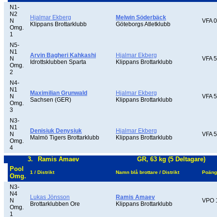
N1-
N2
Hjalmar Ekberg
Melwin Söderbäck
N
VFA 0
Klippans Brottarklubb
Göteborgs Atletklubb
Omg.
1
N5-
N1
Arvin Bagheri Kahkashi
Hjalmar Ekberg
N
VFA 5
Idrottsklubben Sparta
Klippans Brottarklubb
Omg.
2
N4-
N1
Maximilian Grunwald
Hjalmar Ekberg
N
VFA 5
Sachsen (GER)
Klippans Brottarklubb
Omg.
3
N3-
N1
Denisiuk Denysiuk
Hjalmar Ekberg
N
VFA 5
Malmö Tigers Brottarklubb
Klippans Brottarklubb
Omg.
4
3.
Ramis Amaev
GR, 63 kg (5 Deltagare)
Pool
1 / Distrikt
Namn blå brottare / Distrikt
Poäng
Omg.
N3-
N4
Lukas Jönsson
Ramis Amaev
N
VPO 
Brottarklubben Ore
Klippans Brottarklubb
Omg.
1