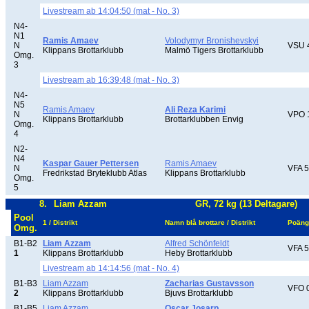
Livestream ab 14:04:50 (mat - No. 3)
N4-
N1
Ramis Amaev
Volodymyr Bronishevskyi
N
VSU 
Klippans Brottarklubb
Malmö Tigers Brottarklubb
Omg.
3
Livestream ab 16:39:48 (mat - No. 3)
N4-
N5
Ramis Amaev
Ali Reza Karimi
N
VPO 
Klippans Brottarklubb
Brottarklubben Envig
Omg.
4
N2-
N4
Kaspar Gauer Pettersen
Ramis Amaev
N
VFA 5
Fredrikstad Bryteklubb Atlas
Klippans Brottarklubb
Omg.
5
8.
Liam Azzam
GR, 72 kg (13 Deltagare)
Pool
1 / Distrikt
Namn blå brottare / Distrikt
Poäng
Omg.
B1-B2
Liam Azzam
Alfred Schönfeldt
VFA 5
1
Klippans Brottarklubb
Heby Brottarklubb
Livestream ab 14:14:56 (mat - No. 4)
B1-B3
Liam Azzam
Zacharias Gustavsson
VFO 
2
Klippans Brottarklubb
Bjuvs Brottarklubb
B1-B5
Liam Azzam
Oscar Josarp