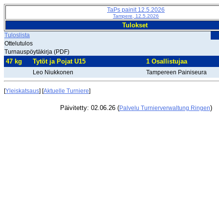
TaPs painit 12.5.2026
Tampere, 12.5.2026
Tulokset
Tuloslista
Ottelutulos
Turnauspöytäkirja (PDF)
47 kg
Tytöt ja Pojat U15
1 Osallistujaa
Leo Niukkonen
Tampereen Painiseura
[
Yleiskatsaus
] [
Aktuelle Turniere
]
Päivitetty: 02.06.26 (
)
Palvelu Turnierverwaltung Ringen