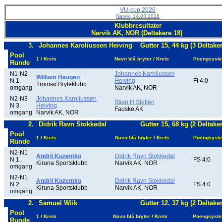
VU-cup 2026
Narvik, 14.03.2026
Klubbresultater
Narvik AK, NOR (Deltakere 18)
3.
Johannes Karoliussen Heiving
Gutter 15, 44 kg (3 Deltake
Pool
1 / Krets
Navn blå bryter / Krets
Poengsyst
Runde
N1-N2
Johannes Karoliussen
William Haugen
N 1.
Heiving
FI 4:0
Tromsø Bryteklubb
omgang
Narvik AK, NOR
N2-N3
Johannes Karoliussen
Stian H.Sletten
N 3.
Heiving
Fauske AK
omgang
Narvik AK, NOR
2.
Didrik Ravn Stokkedal
Gutter 15, 68 kg (2 Deltake
Pool
1 / Krets
Navn blå bryter / Krets
Poengsyst
Runde
N2-N1
Andrii Kuzemko
Didrik Ravn Stokkedal
N 1.
FS 4:0
Kiruna Sportsklubb
Narvik AK, NOR
omgang
N2-N1
Andrii Kuzemko
Didrik Ravn Stokkedal
N 2.
FS 4:0
Kiruna Sportsklubb
Narvik AK, NOR
omgang
2.
Samuel Wiik
Gutter 12, 37 kg (2 Deltake
Pool
1 / Krets
Navn blå bryter / Krets
Poengsyst
Runde