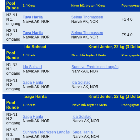
Pool
1 / Krets
Navn blå bryter / Krets
Poengsyst
Runde
N2-N1
Tuva Harila
Selma Thomassen
N 1.
FS 4:0
Narvik AK, NOR
Narvik AK, NOR
omgang
N2-N1
Tuva Harila
Selma Thomassen
N 2.
FS 4:0
Narvik AK, NOR
Narvik AK, NOR
omgang
Ida Solstad
Knøtt Jenter, 22 kg (3 Delt
Pool
1 / Krets
Navn blå bryter / Krets
Poengsyst
Runde
N1-N2
Ida Solstad
Sunniva Fredriksen Langås
N 1.
Narvik AK, NOR
Narvik AK, NOR
omgang
N3-N1
Saga Harila
Ida Solstad
N 2.
Narvik AK, NOR
Narvik AK, NOR
omgang
Saga Harila
Knøtt Jenter, 22 kg (3 Delt
Pool
1 / Krets
Navn blå bryter / Krets
Poengsyst
Runde
N3-N1
Saga Harila
Ida Solstad
N 2.
Narvik AK, NOR
Narvik AK, NOR
omgang
N2-N3
Sunniva Fredriksen Langås
Saga Harila
N 3.
Narvik AK, NOR
Narvik AK, NOR
omgang