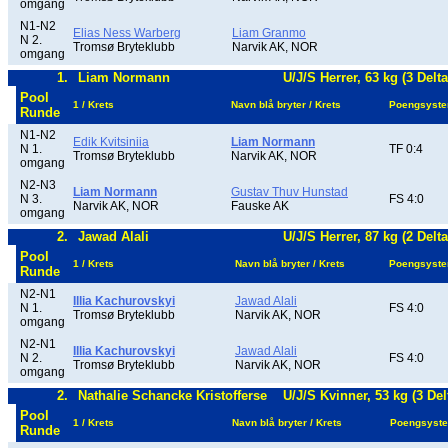
omgang
N1-N2
Elias Ness Warberg
Liam Granmo
N 2.
Tromsø Bryteklubb
Narvik AK, NOR
omgang
1.
Liam Normann
U/J/S Herrer, 63 kg (3 Delt
Pool
1 / Krets
Navn blå bryter / Krets
Poengsyst
Runde
N1-N2
Edik Kvitsiniia
Liam Normann
N 1.
TF 0:4
Tromsø Bryteklubb
Narvik AK, NOR
omgang
N2-N3
Liam Normann
Gustav Thuv Hunstad
N 3.
FS 4:0
Narvik AK, NOR
Fauske AK
omgang
2.
Jawad Alali
U/J/S Herrer, 87 kg (2 Delt
Pool
1 / Krets
Navn blå bryter / Krets
Poengsyst
Runde
N2-N1
Illia Kachurovskyi
Jawad Alali
N 1.
FS 4:0
Tromsø Bryteklubb
Narvik AK, NOR
omgang
N2-N1
Illia Kachurovskyi
Jawad Alali
N 2.
FS 4:0
Tromsø Bryteklubb
Narvik AK, NOR
omgang
2.
Nathalie Schancke Kristofferse
U/J/S Kvinner, 53 kg (3 Del
Pool
1 / Krets
Navn blå bryter / Krets
Poengsyst
Runde