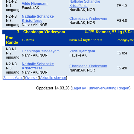
N1-N2
Nathalie Schancke
Vilde Hjemgam
N 1.
Kristofferse
TF 4:0
Fauske AK
omgang
Narvik AK, NOR
N2-N3
Nathalie Schancke
Chanidapa Yindeeyom
N 3.
Kristofferse
FS 4:0
Narvik AK, NOR
omgang
Narvik AK, NOR
3.
Chanidapa Yindeeyom
U/J/S Kvinner, 53 kg (3 Del
Pool
1 / Krets
Navn blå bryter / Krets
Poengsyst
Runde
N3-N1
Chanidapa Yindeeyom
Vilde Hjemgam
N 2.
FS 0:4
Narvik AK, NOR
Fauske AK
omgang
N2-N3
Nathalie Schancke
Chanidapa Yindeeyom
N 3.
Kristofferse
FS 4:0
Narvik AK, NOR
omgang
Narvik AK, NOR
[
Status Matte
][
Oversikt
][
Aktuelle stevner
]
Oppdatert 14.03.26 (
)
Laget av Turnierverwaltung Ringen