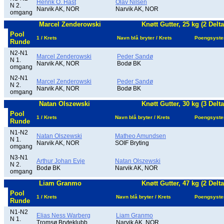
Henrik O. Hast
Olav Nilsen
N 2.
Narvik AK, NOR
Narvik AK, NOR
omgang
Marcel Zenderowski
Knøtt Gutter, 25 kg (2 Delt
Pool
1 / Krets
Navn blå bryter / Krets
Poengsyst
Runde
N2-N1
Marcel Zenderowski
Peder Sandø
N 1.
Narvik AK, NOR
Bodø BK
omgang
N2-N1
Marcel Zenderowski
Peder Sandø
N 2.
Narvik AK, NOR
Bodø BK
omgang
Natan Olszewski
Knøtt Gutter, 30 kg (3 Delt
Pool
1 / Krets
Navn blå bryter / Krets
Poengsyst
Runde
N1-N2
Natan Olszewski
Matheo Amundsen
N 1.
Narvik AK, NOR
SOIF Bryting
omgang
N3-N1
Arthur Johan Evje
Natan Olszewski
N 2.
Bodø BK
Narvik AK, NOR
omgang
Liam Granmo
Knøtt Gutter, 47 kg (2 Delt
Pool
1 / Krets
Navn blå bryter / Krets
Poengsyst
Runde
N1-N2
Elias Ness Warberg
Liam Granmo
N 1.
Tromsø Bryteklubb
Narvik AK, NOR