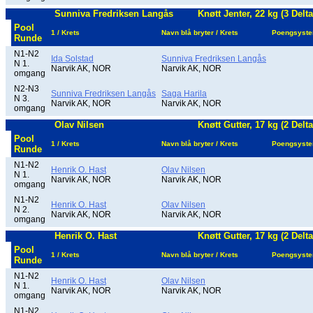
Sunniva Fredriksen Langås
Knøtt Jenter, 22 kg (3 Delt
Pool
1 / Krets
Navn blå bryter / Krets
Poengsyst
Runde
N1-N2
Ida Solstad
Sunniva Fredriksen Langås
N 1.
Narvik AK, NOR
Narvik AK, NOR
omgang
N2-N3
Sunniva Fredriksen Langås
Saga Harila
N 3.
Narvik AK, NOR
Narvik AK, NOR
omgang
Olav Nilsen
Knøtt Gutter, 17 kg (2 Delt
Pool
1 / Krets
Navn blå bryter / Krets
Poengsyst
Runde
N1-N2
Henrik O. Hast
Olav Nilsen
N 1.
Narvik AK, NOR
Narvik AK, NOR
omgang
N1-N2
Henrik O. Hast
Olav Nilsen
N 2.
Narvik AK, NOR
Narvik AK, NOR
omgang
Henrik O. Hast
Knøtt Gutter, 17 kg (2 Delt
Pool
1 / Krets
Navn blå bryter / Krets
Poengsyst
Runde
N1-N2
Henrik O. Hast
Olav Nilsen
N 1.
Narvik AK, NOR
Narvik AK, NOR
omgang
N1-N2