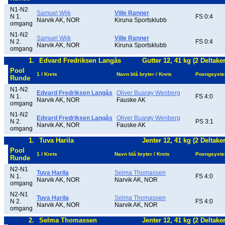
N1-N2
Samuel Wiik
Ville Ranner
N 1.
FS 0:4
Narvik AK, NOR
Kiruna Sportsklubb
omgang
N1-N2
Samuel Wiik
Ville Ranner
N 2.
FS 0:4
Narvik AK, NOR
Kiruna Sportsklubb
omgang
1.
Edvard Fredriksen Langås
Gutter 12, 41 kg (2 Deltake
Pool
1 / Krets
Navn blå bryter / Krets
Poengsyst
Runde
N1-N2
Edvard Fredriksen Langås
Oliver Buarøy Wenberg
N 1.
FS 4:0
Narvik AK, NOR
Fauske AK
omgang
N1-N2
Edvard Fredriksen Langås
Oliver Buarøy Wenberg
N 2.
PS 3:1
Narvik AK, NOR
Fauske AK
omgang
1.
Tuva Harila
Jenter 12, 41 kg (2 Deltake
Pool
1 / Krets
Navn blå bryter / Krets
Poengsyst
Runde
N2-N1
Tuva Harila
Selma Thomassen
N 1.
FS 4:0
Narvik AK, NOR
Narvik AK, NOR
omgang
N2-N1
Tuva Harila
Selma Thomassen
N 2.
FS 4:0
Narvik AK, NOR
Narvik AK, NOR
omgang
2.
Selma Thomassen
Jenter 12, 41 kg (2 Deltake