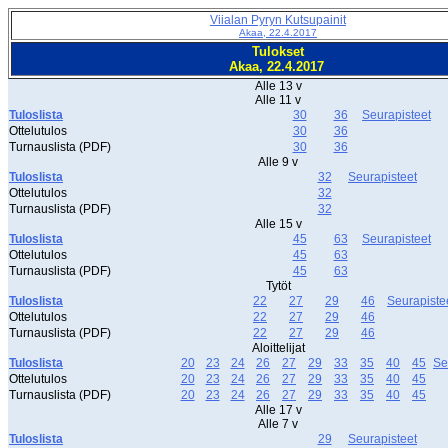
Viialan Pyryn Kutsupainit
Akaa, 22.4.2017
Tulokset
Akaa, 22.4.2017
Alle 13 v
Alle 11 v
Tuloslista
30
36
Seurapisteet
Ottelutulos
30
36
Turnauslista (PDF)
30
36
Alle 9 v
Tuloslista
32
Seurapisteet
Ottelutulos
32
Turnauslista (PDF)
32
Alle 15 v
Tuloslista
45
63
Seurapisteet
Ottelutulos
45
63
Turnauslista (PDF)
45
63
Tytöt
Tuloslista
22
27
29
46
Seurapiste
Ottelutulos
22
27
29
46
Turnauslista (PDF)
22
27
29
46
Aloittelijat
Tuloslista
20
23
24
26
27
29
33
35
40
45
Se
Ottelutulos
20
23
24
26
27
29
33
35
40
45
Turnauslista (PDF)
20
23
24
26
27
29
33
35
40
45
Alle 17 v
Alle 7 v
Tuloslista
29
Seurapisteet