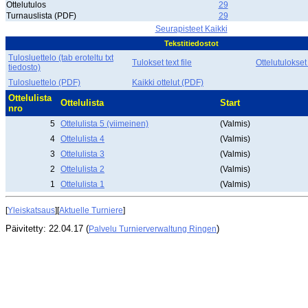
Ottelutulos
29
Turnauslista (PDF)
29
Seurapisteet Kaikki
Tekstitiedostot
Tulosluettelo (tab eroteltu txt
Tulokset text file
Ottelutulokset
tiedosto)
Tulosluettelo (PDF)
Kaikki ottelut (PDF)
Ottelulista
Ottelulista
Start
nro
5
Ottelulista 5 (viimeinen)
(Valmis)
4
Ottelulista 4
(Valmis)
3
Ottelulista 3
(Valmis)
2
Ottelulista 2
(Valmis)
1
Ottelulista 1
(Valmis)
[
Yleiskatsaus
][
Aktuelle Turniere
]
Päivitetty: 22.04.17 (
)
Palvelu Turnierverwaltung Ringen