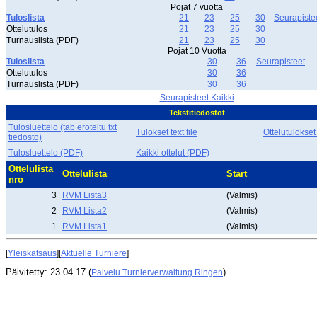
Pojat 7 vuotta
Tuloslista
21
23
25
30
Seurapiste
Ottelutulos
21
23
25
30
Turnauslista (PDF)
21
23
25
30
Pojat 10 Vuotta
Tuloslista
30
36
Seurapisteet
Ottelutulos
30
36
Turnauslista (PDF)
30
36
Seurapisteet Kaikki
Tekstitiedostot
Tulosluettelo (tab eroteltu txt
Tulokset text file
Ottelutulokset
tiedosto)
Tulosluettelo (PDF)
Kaikki ottelut (PDF)
Ottelulista
Ottelulista
Start
nro
3
RVM Lista3
(Valmis)
2
RVM Lista2
(Valmis)
1
RVM Lista1
(Valmis)
[
Yleiskatsaus
][
Aktuelle Turniere
]
Päivitetty: 23.04.17 (
)
Palvelu Turnierverwaltung Ringen