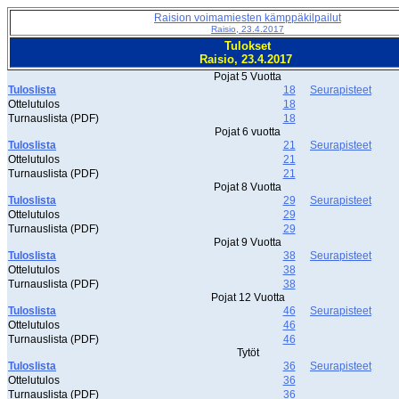
Raision voimamiesten kämppäkilpailut
Raisio, 23.4.2017
Tulokset
Raisio, 23.4.2017
Pojat 5 Vuotta
Tuloslista
18
Seurapisteet
Ottelutulos
18
Turnauslista (PDF)
18
Pojat 6 vuotta
Tuloslista
21
Seurapisteet
Ottelutulos
21
Turnauslista (PDF)
21
Pojat 8 Vuotta
Tuloslista
29
Seurapisteet
Ottelutulos
29
Turnauslista (PDF)
29
Pojat 9 Vuotta
Tuloslista
38
Seurapisteet
Ottelutulos
38
Turnauslista (PDF)
38
Pojat 12 Vuotta
Tuloslista
46
Seurapisteet
Ottelutulos
46
Turnauslista (PDF)
46
Tytöt
Tuloslista
36
Seurapisteet
Ottelutulos
36
Turnauslista (PDF)
36