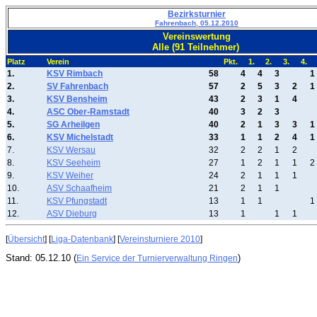
Bezirksturnier
Fahrenbach, 05.12.2010
Vereinswertung
Alle (91 Teilnehmer)
Platz
Verein
Pkt.
1.
2.
3.
4.
1.
KSV Rimbach
58
4
4
3
1
2.
SV Fahrenbach
57
2
5
3
2
1
3.
KSV Bensheim
43
2
3
1
4
4.
ASC Ober-Ramstadt
40
3
2
3
5.
SG Arheilgen
40
2
1
3
3
1
6.
KSV Michelstadt
33
1
1
2
4
1
7.
KSV Wersau
32
2
2
1
2
8.
KSV Seeheim
27
1
2
1
1
2
9.
KSV Weiher
24
2
1
1
1
10.
ASV Schaafheim
21
2
1
1
11.
KSV Pfungstadt
13
1
1
1
12.
ASV Dieburg
13
1
1
1
[
Übersicht
] [
Liga-Datenbank
] [
Vereinsturniere 2010
]
Stand: 05.12.10 (
)
Ein Service der Turnierverwaltung Ringen