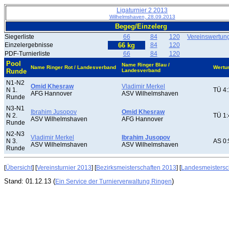
Ligaturnier 2 2013
Wilhelmshaven, 28.09.2013
Begeg/Einzelerg
Siegerliste
66
84
120
Vereinswertun
Einzelergebnisse
66 kg
84
120
PDF-Turnierliste
66
84
120
Pool
Name Ringer Blau /
Name Ringer Rot / Landesverband
Wertu
Runde
Landesverband
N1-N2
Omid Khesraw
Vladimir Merkel
N 1.
TÜ 4:
AFG Hannover
ASV Wilhelmshaven
Runde
N3-N1
Ibrahim Jusopov
Omid Khesraw
N 2.
TÜ 1:
ASV Wilhelmshaven
AFG Hannover
Runde
N2-N3
Vladimir Merkel
Ibrahim Jusopov
N 3.
AS 0:
ASV Wilhelmshaven
ASV Wilhelmshaven
Runde
[
Übersicht
] [
Vereinsturnier 2013
] [
Bezirksmeisterschaften 2013
] [
Landesmeistersc
Stand: 01.12.13 (
)
Ein Service der Turnierverwaltung Ringen