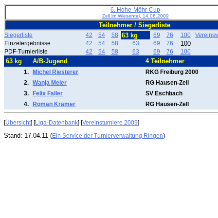
6. Hohe-Möhr-Cup
Zell im Wiesental, 14.06.2009
Teilnehmer / Siegerliste
Siegerliste
42
54
58
63 kg
69
76
100
Vereins
Einzelergebnisse
42
54
58
63
69
76
100
PDF-Turnierliste
42
54
58
63
69
76
100
63 kg
A/B-Jugend
4 Teilnehmer
1.
Michel Riesterer
RKG Freiburg 2000
2.
Wanja Meier
RG Hausen-Zell
3.
Felix Faller
SV Eschbach
4.
Roman Kramer
RG Hausen-Zell
[
Übersicht
] [
Liga-Datenbank
] [
Vereinsturniere 2009
]
Stand: 17.04.11 (
)
Ein Service der Turnierverwaltung Ringen