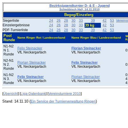
Bezirksjugendturnier D- & E - Jugend
Schwäbisch Hall, 14.11.2010
Begeg/Einzelerg
Siegerliste
24
26
28
30
33
39
42
53
Verein
Einzelergebnisse
24
26
28
30
33
39 kg
42
53
PDF-Turnierliste
24
26
28
30
33
39
42
53
Pool
W
Name Ringer Rot / Landesverband
Name Ringer Blau / Landesverband
Runde
K
N1-N2
Felix Steinacker
Florian Steinacker
N 1.
0
VfL Neckargartach
VfL Neckargartach
Runde
N2-N1
Florian Steinacker
Felix Steinacker
N 2.
0
VfL Neckargartach
VfL Neckargartach
Runde
N1-N2
0
Felix Steinacker
Florian Steinacker
N 3.
4
VfL Neckargartach
VfL Neckargartach
Runde
4
[
Übersicht
] [
Liga-Datenbank
] [
Vereinsturniere 2010
]
Stand: 14.11.10 (
)
Ein Service der Turnierverwaltung Ringen