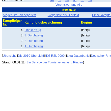
PDF-Turnierliste
46
50
54
58
63
69
Vereinswertung Alle
Textdateien
Siegerliste Tab separiert
Siegerliste als Fließtext
EinzelkämpfeF
Kampffolgen
Kampffolgebezeichnung
Beginn
Nr.
4
Finale 66 kg
(fertig)
3
3. Durchgang
(fertig)
2
2. Durchgang
(fertig)
1
1. Durchgang
(fertig)
[
Übersicht
] [
DM 2010 Übersicht
] [
KG RSL 2000
] [
Liga-Datenbank
] [
Deutscher Rin
Stand: 08.01.11 (
)
Ein Service der Turnierverwaltung Ringen