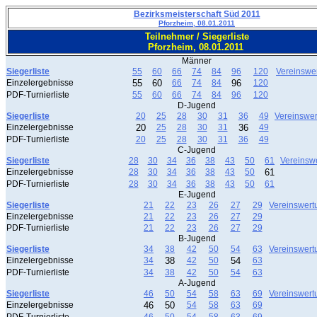
Bezirksmeisterschaft Süd 2011
Pforzheim, 08.01.2011
Teilnehmer / Siegerliste
Pforzheim, 08.01.2011
Männer
Siegerliste
55
60
66
74
84
96
120
Vereinswe
Einzelergebnisse
55
60
66
74
84
96
120
PDF-Turnierliste
55
60
66
74
84
96
120
D-Jugend
Siegerliste
20
25
28
30
31
36
49
Vereinswe
Einzelergebnisse
20
25
28
30
31
36
49
PDF-Turnierliste
20
25
28
30
31
36
49
C-Jugend
Siegerliste
28
30
34
36
38
43
50
61
Vereinsw
Einzelergebnisse
28
30
34
36
38
43
50
61
PDF-Turnierliste
28
30
34
36
38
43
50
61
E-Jugend
Siegerliste
21
22
23
26
27
29
Vereinswert
Einzelergebnisse
21
22
23
26
27
29
PDF-Turnierliste
21
22
23
26
27
29
B-Jugend
Siegerliste
34
38
42
50
54
63
Vereinswert
Einzelergebnisse
34
38
42
50
54
63
PDF-Turnierliste
34
38
42
50
54
63
A-Jugend
Siegerliste
46
50
54
58
63
69
Vereinswert
Einzelergebnisse
46
50
54
58
63
69