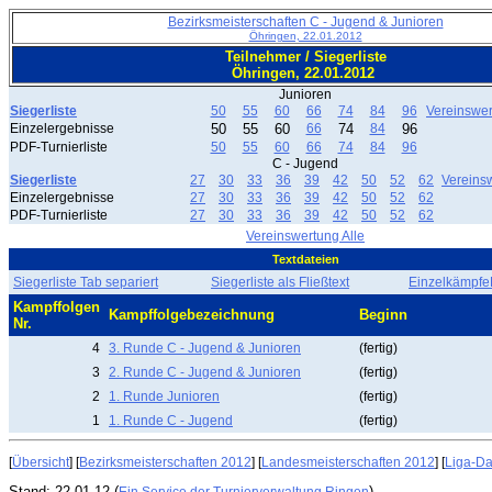
Bezirksmeisterschaften C - Jugend & Junioren
Öhringen, 22.01.2012
Teilnehmer / Siegerliste
Öhringen, 22.01.2012
Junioren
Siegerliste
50
55
60
66
74
84
96
Vereinswe
Einzelergebnisse
50
55
60
66
74
84
96
PDF-Turnierliste
50
55
60
66
74
84
96
C - Jugend
Siegerliste
27
30
33
36
39
42
50
52
62
Vereins
Einzelergebnisse
27
30
33
36
39
42
50
52
62
PDF-Turnierliste
27
30
33
36
39
42
50
52
62
Vereinswertung Alle
Textdateien
Siegerliste Tab separiert
Siegerliste als Fließtext
EinzelkämpfeF
Kampffolgen
Kampffolgebezeichnung
Beginn
Nr.
4
3. Runde C - Jugend & Junioren
(fertig)
3
2. Runde C - Jugend & Junioren
(fertig)
2
1. Runde Junioren
(fertig)
1
1. Runde C - Jugend
(fertig)
[
Übersicht
] [
Bezirksmeisterschaften 2012
] [
Landesmeisterschaften 2012
] [
Liga-D
Stand: 22.01.12 (
)