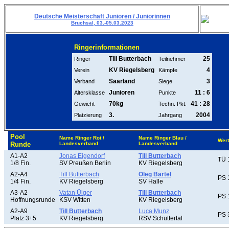
Deutsche Meisterschaft Junioren / Juniorinnen
Bruchsal, 03.-05.03.2023
Ringerinformationen
Till Butterbach
25
Ringer
Teilnehmer
KV Riegelsberg
4
Verein
Kämpfe
Saarland
3
Verband
Siege
Junioren
11 : 6
Altersklasse
Punkte
70kg
41 : 28
Gewicht
Techn. Pkt.
3.
2004
Platzierung
Jahrgang
Pool
Name Ringer Rot /
Name Ringer Blau /
Wer
Runde
Landesverband
Landesverband
A1-A2
Jonas Eigendorf
Till Butterbach
TÜ 
1/8 Fin.
SV Preußen Berlin
KV Riegelsberg
A2-A4
Till Butterbach
Oleg Bartel
PS 
1/4 Fin.
KV Riegelsberg
SV Halle
A3-A2
Vatan Ülger
Till Butterbach
PS 
Hoffnungsrunde
KSV Witten
KV Riegelsberg
A2-A9
Till Butterbach
Luca Munz
PS 
Platz 3+5
KV Riegelsberg
RSV Schuttertal