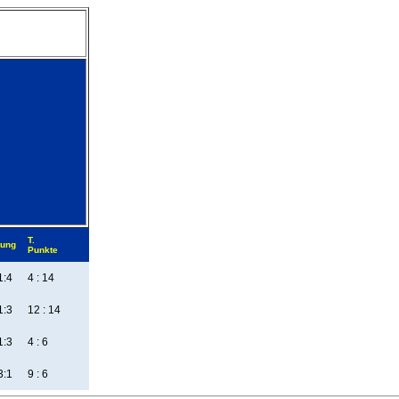
T.
tung
Punkte
1:4
4 : 14
1:3
12 : 14
1:3
4 : 6
3:1
9 : 6