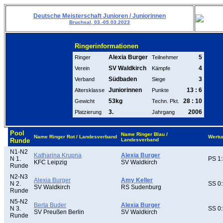
Deutsche Meisterschaft Junioren / Juniorinnen
Bruchsal, 03.-05.03.2023
Ringerinformationen
Alexia Burger
5
Ringer
Teilnehmer
SV Waldkirch
4
Verein
Kämpfe
Südbaden
3
Verband
Siege
Juniorinnen
13 : 6
Altersklasse
Punkte
53kg
28 : 10
Gewicht
Techn. Pkt.
3.
2006
Platzierung
Jahrgang
Pool
Name Ringer Blau /
Name Ringer Rot / Landesverband
Wertu
Runde
Landesverband
N1-N2
Katharina Krupna
Alexia Burger
N 1.
PS 1:
KFC Leipzig
SV Waldkirch
Runde
N2-N3
Alexia Burger
Amy Keller
N 2.
SS 0:
SV Waldkirch
RS Sudenburg
Runde
N5-N2
Berta Buder
Alexia Burger
N 3.
SS 0:
SV Preußen Berlin
SV Waldkirch
Runde