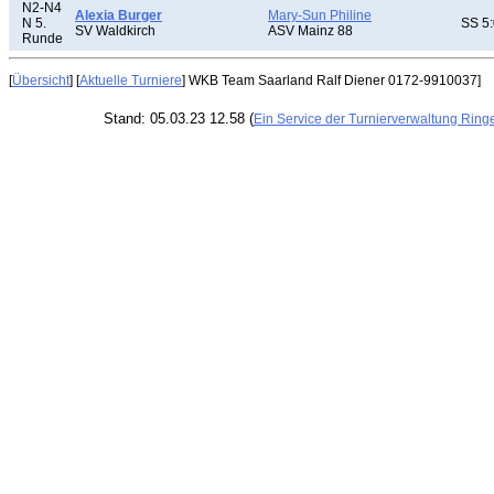
N2-N4
Alexia Burger
Mary-Sun Philine
N 5.
SS 5:
SV Waldkirch
ASV Mainz 88
Runde
[
Übersicht
] [
Aktuelle Turniere
] WKB Team Saarland Ralf Diener 0172-9910037]
Stand: 05.03.23 12.58 (
Ein Service der Turnierverwaltung Ring