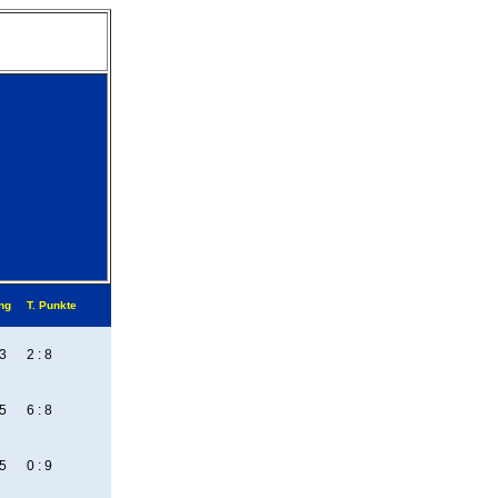
ng
T. Punkte
3
2 : 8
5
6 : 8
5
0 : 9