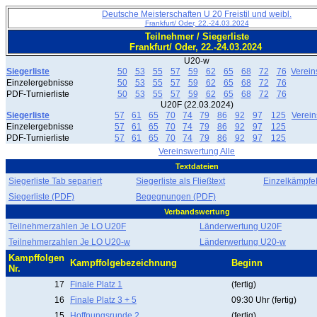
Deutsche Meisterschaften U 20 Freistil und weibl.
Frankfurt/ Oder, 22.-24.03.2024
Teilnehmer / Siegerliste
Frankfurt/ Oder, 22.-24.03.2024
U20-w
Siegerliste
50
53
55
57
59
62
65
68
72
76
Verein
Einzelergebnisse
50
53
55
57
59
62
65
68
72
76
PDF-Turnierliste
50
53
55
57
59
62
65
68
72
76
U20F (22.03.2024)
Siegerliste
57
61
65
70
74
79
86
92
97
125
Verei
Einzelergebnisse
57
61
65
70
74
79
86
92
97
125
PDF-Turnierliste
57
61
65
70
74
79
86
92
97
125
Vereinswertung Alle
Textdateien
Siegerliste Tab separiert
Siegerliste als Fließtext
EinzelkämpfeF
Siegerliste (PDF)
Begegnungen (PDF)
Verbandswertung
Teilnehmerzahlen Je LO U20F
Länderwertung U20F
Teilnehmerzahlen Je LO U20-w
Länderwertung U20-w
Kampffolgen
Kampffolgebezeichnung
Beginn
Nr.
17
Finale Platz 1
(fertig)
16
Finale Platz 3 + 5
09:30 Uhr (fertig)
15
Hoffnungsrunde 2
(fertig)