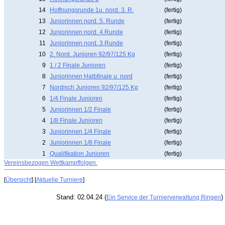
14
Hoffnungsrunde 1u. nord. 3. R.
(fertig)
13
Juniorinnen nord. 5. Runde
(fertig)
12
Juniorinnen nord. 4.Runde
(fertig)
11
Juniorinnen nord. 3.Runde
(fertig)
10
2. Nord. Junioren 92/97/125 Kg
(fertig)
9
1 / 2 Finale Junioren
(fertig)
8
Juniorinnen Halbfinale u. nord
(fertig)
7
Nordisch Junioren 92/97/125 Kg
(fertig)
6
1/4 Finale Junioren
(fertig)
5
Juniorinnen 1/2 Finale
(fertig)
4
1/8 Finale Junioren
(fertig)
3
Juniorinnen 1/4 Finale
(fertig)
2
Juniorinnen 1/8 Finale
(fertig)
1
Qualifikation Junioren
(fertig)
Vereinsbezogen Wettkampffolgen.
[
Übersicht
] [
Aktuelle Turniere
]
Stand: 02.04.24 (
)
Ein Service der Turnierverwaltung Ringen