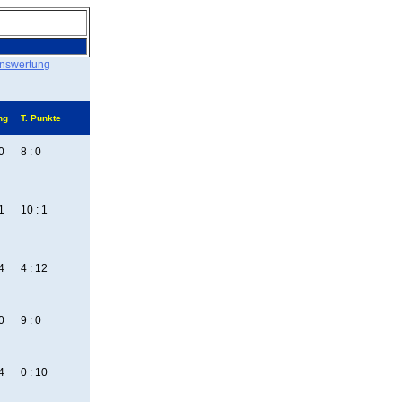
inswertung
ng
T. Punkte
0
8 : 0
1
10 : 1
4
4 : 12
0
9 : 0
4
0 : 10