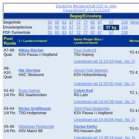
Deutsche Meisterschaft U20 gr.-röm.
Pausa-Mühltroff, 22.-24.03.2024
Begeg/Einzelerg
Siegerliste
55
60
63
67
72
77
82
87
97
130
Vere
Einzelergebnisse
55
60
63
67
72
77
82
87
97 kg
130
PDF-Turnierliste
55
60
63
67
72
77
82
87
97
130
Pool
Name Ringer Blau /
1 / Landesverband
Wertu
Runde
Landesverband
A7-A8
Niklas Bächer
Paul Gutbrod
TÜ 4:
Qual.
KSV Pausa / i.Vogtland
TSV Asperg
Livestream ab 11:15:54 (mat - No. 2)
A9-
Ole Sterning
Ahmet Yigit Sekmen
A10
TÜ 4:
HAC Stralsund
KSV Hohenlimburg
Qual.
Livestream ab 11:20:26 (mat - No. 2)
A1-A2
Enes Sakrak
Calvin Keil
TÜ 1:
1/4 Fin.
RG Saarbrücken
RG Lahr
Livestream ab 14:44:39 (mat - No. 1)
A3-A4
Niclas Schiffmann
John-Paul Spatschke
TÜ 4:
1/4 Fin.
TSG Hofgeismar
KSV Pausa / i.Vogtland
Livestream ab 14:44:58 (mat - No. 2)
A5-A6
Wladislav Pankovskij
Darius Kiefer
TÜ 0:
1/4 Fin.
ASV Mainz 88
RG Hausen-Zell
Livestream ab 14:48:18 (mat - No. 1)