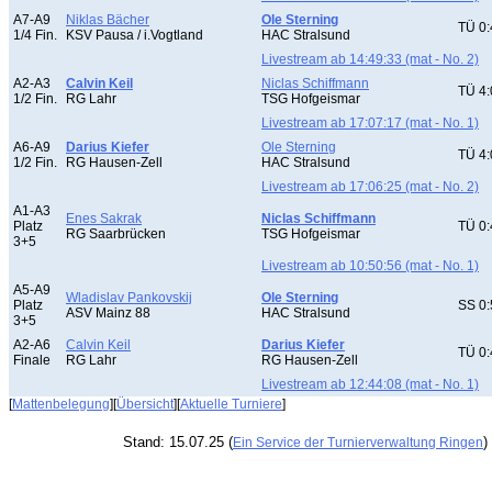
A7-A9
Niklas Bächer
Ole Sterning
TÜ 0:
1/4 Fin.
KSV Pausa / i.Vogtland
HAC Stralsund
Livestream ab 14:49:33 (mat - No. 2)
A2-A3
Calvin Keil
Niclas Schiffmann
TÜ 4:
1/2 Fin.
RG Lahr
TSG Hofgeismar
Livestream ab 17:07:17 (mat - No. 1)
A6-A9
Darius Kiefer
Ole Sterning
TÜ 4:
1/2 Fin.
RG Hausen-Zell
HAC Stralsund
Livestream ab 17:06:25 (mat - No. 2)
A1-A3
Enes Sakrak
Niclas Schiffmann
Platz
TÜ 0:
RG Saarbrücken
TSG Hofgeismar
3+5
Livestream ab 10:50:56 (mat - No. 1)
A5-A9
Wladislav Pankovskij
Ole Sterning
Platz
SS 0:
ASV Mainz 88
HAC Stralsund
3+5
A2-A6
Calvin Keil
Darius Kiefer
TÜ 0:
Finale
RG Lahr
RG Hausen-Zell
Livestream ab 12:44:08 (mat - No. 1)
[
Mattenbelegung
][
Übersicht
][
Aktuelle Turniere
]
Stand: 15.07.25 (
)
Ein Service der Turnierverwaltung Ringen