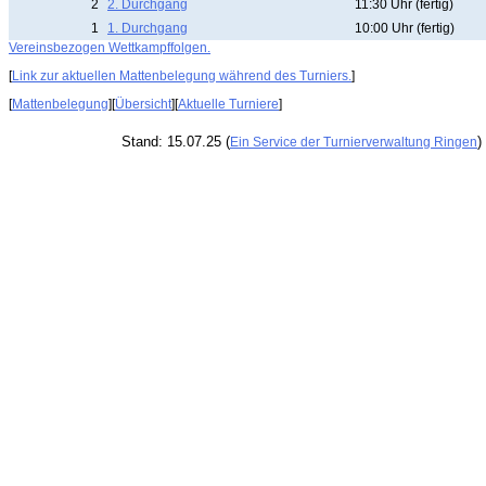
2
2. Durchgang
11:30 Uhr (fertig)
1
1. Durchgang
10:00 Uhr (fertig)
Vereinsbezogen Wettkampffolgen.
[
Link zur aktuellen Mattenbelegung während des Turniers.
]
[
Mattenbelegung
][
Übersicht
][
Aktuelle Turniere
]
Stand: 15.07.25 (
)
Ein Service der Turnierverwaltung Ringen