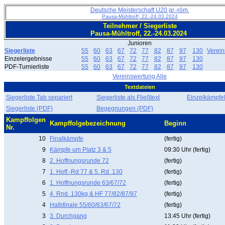
Deutsche Meisterschaft U20 gr.-röm.
Pausa-Mühltroff, 22.-24.03.2024
Teilnehmer / Siegerliste
Pausa-Mühltroff, 22.-24.03.2024
Junioren
Siegerliste
55
60
63
67
72
77
82
87
97
130
Verei
Einzelergebnisse
55
60
63
67
72
77
82
87
97
130
PDF-Turnierliste
55
60
63
67
72
77
82
87
97
130
Vereinswertung Alle
Textdateien
Siegerliste Tab separiert
Siegerliste als Fließtext
EinzelkämpfeF
Siegerliste (PDF)
Begegnungen (PDF)
Kampffolgen
Kampffolgebezeichnung
Beginn
Nr.
10
Finalkämpfe
(fertig)
9
Kämpfe um Platz 3 & 5
09:30 Uhr (fertig)
8
2. Hoffnungsrunde 72
(fertig)
7
1. Hoff.-Rd 77 & 5. Rd. 130
(fertig)
6
1. Hoffnungsrunde 63/67/72
(fertig)
5
4. Rnd. 130kg & HF 77/82/87/97
(fertig)
4
Halbfinale 55/60/63/67/72
(fertig)
3
3. Durchgang
13:45 Uhr (fertig)